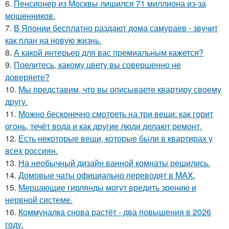
6.
Пенсионер из Москвы лишился 71 миллиона из-за
мошенников.
7.
В Японии бесплатно раздают дома самураев - звучит
как план на новую жизнь.
8.
А какой интерьер для вас премиальным кажется?
9.
Поелитесь, какому цвету вы совершенно не
доверяете?
10.
Мы представим, что вы описываете квартиру своему
другу.
11.
Можно бесконечно смотреть на три вещи: как горит
огонь, течёт вода и как другие люди делают ремонт.
12.
Есть некоторые вещи, которые были в квартирах у
всех россиян.
13.
На необычный дизайн ванной комнаты решились.
14.
Домовые чаты официально переводят в MAX.
15.
Мерцающие гирлянды могут вредить зрению и
нервной системе.
16.
Коммуналка снова растёт - два повышения в 2026
году.