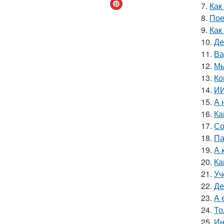
7.
Как
8.
Пое
9.
Как
10.
Де
11.
Ва
12.
Мы
13.
Ко
14.
ИИ
15.
А 
16.
Ка
17.
Со
18.
Па
19.
А 
20.
Ка
21.
Уч
22.
Де
23.
А 
24.
То
25.
Ин