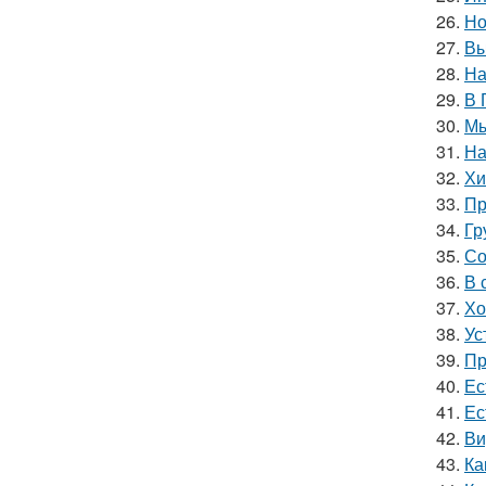
26.
Но
27.
Вы
28.
На
29.
В 
30.
Мы
31.
На
32.
Хи
33.
Пр
34.
Гр
35.
Со
36.
В 
37.
Хо
38.
Ус
39.
Пр
40.
Ес
41.
Ес
42.
Ви
43.
Ка