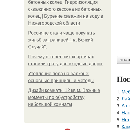
бетонных колец. Гидроизоляция
скважинного кессона из бетонных
колец | Бурение скважин на воду в
Нижегородской области
Россияне стали чаще покупать
жильё за границей "на Всякий
Случай".
Почему в советских квартирах
читат
ставили сразу две входные двери.
Утепление пола на балконе:
Пос
основные принципы и методы
Дизайн комнаты 12 кв м. Важные
1.
Меб
моменты по обустройству
2.
Лай
небольшой комнаты
3.
А в
4.
Нак
5.
Нет
6.
Как