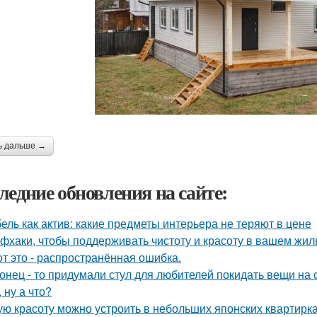
ь дальше →
ледние обновления на сайте:
ель как актив: какие предметы интерьера не теряют в цене
фхаки, чтобы поддерживать чистоту и красоту в вашем жил
от это - распространённая ошибка.
онец - то придумали стул для любителей покидать вещи на с
, ну а что?
ую красоту можно устроить в небольших японских квартирка