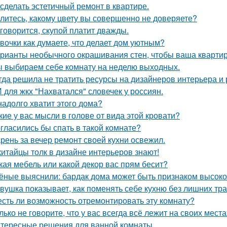
 сделать эстетичный ремонт в квартире.
литесь, какому цвету вы совершенно не доверяете?
 говорится, скупой платит дважды.
вочки как думаете, что делает дом уютным?
рианты необычного окрашивания стен, чтобы ваша кварти
 выбираем себе комнату на неделю выходных.
гда решила не тратить ресурсы на дизайнеров интерьера и
 для жкх "Нахватался" словечек у россиян.
надолго хватит этого дома?
кие у вас мысли в голове от вида этой кровати?
гласились бы спать в такой комнате?
рень за вечер ремонт своей кухни освежил.
китайцы толк в дизайне интерьеров знают!
кая мебель или какой декор вас прям бесит?
ёные выяснили: бардак дома может быть признаком высоког
вушка показывает, как поменять себе кухню без лишних тра
есть ли возможность отремонтировать эту комнату?
лько не говорите, что у вас всегда всё лежит на своих места
тересные решения для ванной комнаты.