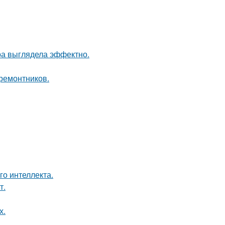
ра выглядела эффектно.
 ремонтников.
о интеллекта.
т.
х.