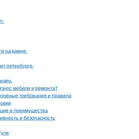
т.
и на камне.
кт-петербурге.
видео.
 износ мебели и ремонта?
основные требования и правила
новки
ации и преимущества
ивность и безопасность
Туле