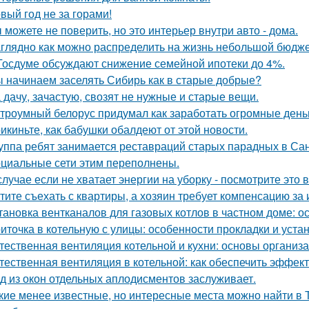
вый год не за горами!
 можете не поверить, но это интерьер внутри авто - дома.
глядно как можно распределить на жизнь небольшой бюдже
Госдуме обсуждают снижение семейной ипотеки до 4%.
 начинаем заселять Сибирь как в старые добрые?
 дачу, зачастую, свозят не нужные и старые вещи.
троумный белорус придумал как заработать огромные деньг
икиньте, как бабушки обалдеют от этой новости.
уппа ребят занимается реставраций старых парадных в Сан
циальные сети этим переполнены.
случае если не хватает энергии на уборку - посмотрите это 
тите съехать с квартиры, а хозяин требует компенсацию за
тановка вентканалов для газовых котлов в частном доме: 
иточка в котельную с улицы: особенности прокладки и уста
тественная вентиляция котельной и кухни: основы организ
тественная вентиляция в котельной: как обеспечить эффект
д из окон отдельных аплодисментов заслуживает.
кие менее известные, но интересные места можно найти в 