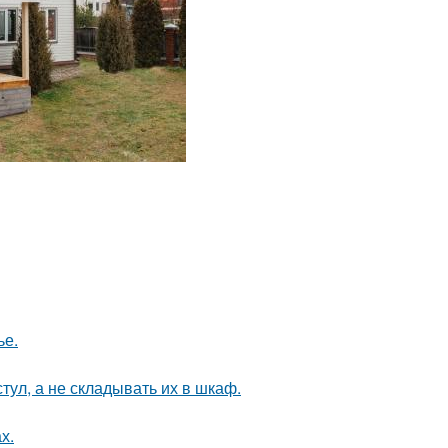
ье.
тул, а не складывать их в шкаф.
х.