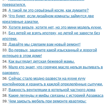
превратился.
28.
А такой ли это серьёзный косяк, как думаете?
29.
Что будет, если дизайном комнаты займутся две
креативные азиатки.
30.
Хотите верьте, хотите нет, но это мини модель кухни.
31.
Без детей не взять ипотеку, но детей не завести без
ипотеки.
32.
Давайте мы сделаем вам новый ремонт!
33.
Во-первых, зацените какой изысканный и дорогой
интерьер в этом доме!
34.
Как выглядит детская бежевой мамы.
35.
Мало кто знает, что горячее масло нельзя выливать в
раковину.
36.
Сейчас стало модно развести на кухне кучу
контейнеров и хранить в каждой определённые сыпучки.
37.
Важность вентиляции в котельной частного дома
38.
Какие легенды и мифы связаны с историей Арзамаса
39.
Чем закрыть мебель при ремонте квартиры: