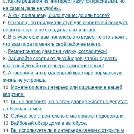
3.
Какие решения из пинтерест кажутся красивыми, но
на самом деле не удобны.
4.
А как, по-вашему, было лучше: до или после?
5.
Наконец - то придумали стул для любителей покидать
вещи на стул, а не складывать их в шкаф.
6.
В случае если вам попалось это видео, то это значит,
что вам пора поменять своё рабочее место.
7.
Ремонт знатно давит на кукуху, согласитесь!
8.
Забирайте советы от дизайнеров, чтобы сделать
классный дизайн интерьера самостоятельно!
9.
А говорили, что в маленькой квартире нормальную
жизнь не устроишь.
10.
Можете описать интерьер или ощущения в вашей
квартире.
11.
Вы не поверите, но в этом дворце живёт не депутат,
а обычная семья.
12.
Сейчас все строительные материалы подорожали.
13.
Вайбовый обзор дома в автобусе.
14.
Вы используете ли в интерьере свечки с открытым