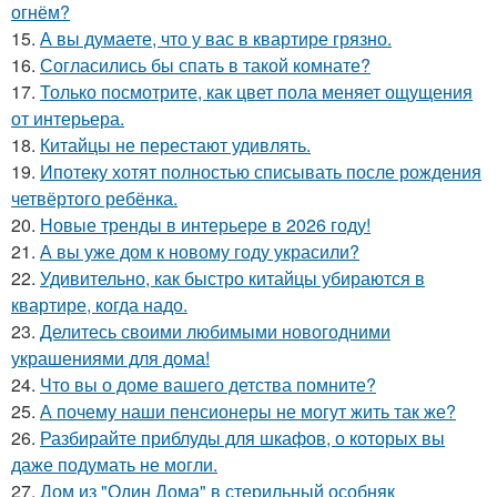
огнём?
15.
А вы думаете, что у вас в квартире грязно.
16.
Согласились бы спать в такой комнате?
17.
Только посмотрите, как цвет пола меняет ощущения
от интерьера.
18.
Китайцы не перестают удивлять.
19.
Ипотеку хотят полностью списывать после рождения
четвёртого ребёнка.
20.
Новые тренды в интерьере в 2026 году!
21.
А вы уже дом к новому году украсили?
22.
Удивительно, как быстро китайцы убираются в
квартире, когда надо.
23.
Делитесь своими любимыми новогодними
украшениями для дома!
24.
Что вы о доме вашего детства помните?
25.
А почему наши пенсионеры не могут жить так же?
26.
Разбирайте приблуды для шкафов, о которых вы
даже подумать не могли.
27.
Дом из "Один Дома" в стерильный особняк