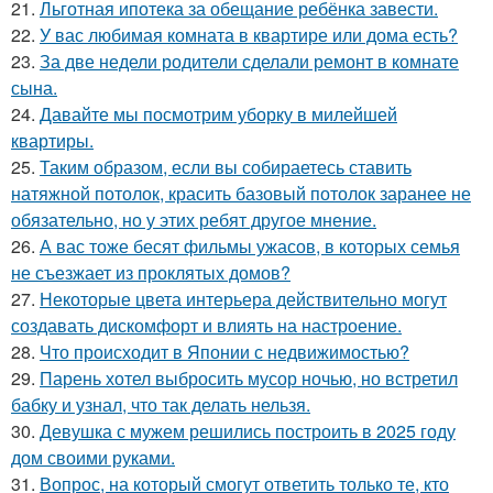
21.
Льготная ипотека за обещание ребёнка завести.
22.
У вас любимая комната в квартире или дома есть?
23.
За две недели родители сделали ремонт в комнате
сына.
24.
Давайте мы посмотрим уборку в милейшей
квартиры.
25.
Таким образом, если вы собираетесь ставить
натяжной потолок, красить базовый потолок заранее не
обязательно, но у этих ребят другое мнение.
26.
А вас тоже бесят фильмы ужасов, в которых семья
не съезжает из проклятых домов?
27.
Некоторые цвета интерьера действительно могут
создавать дискомфорт и влиять на настроение.
28.
Что происходит в Японии с недвижимостью?
29.
Парень хотел выбросить мусор ночью, но встретил
бабку и узнал, что так делать нельзя.
30.
Девушка с мужем решились построить в 2025 году
дом своими руками.
31.
Вопрос, на который смогут ответить только те, кто