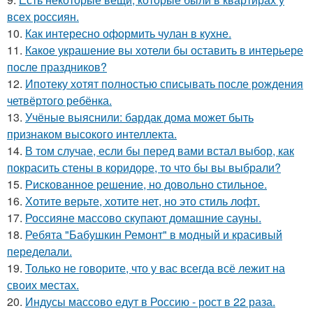
всех россиян.
10.
Как интересно оформить чулан в кухне.
11.
Какое украшение вы хотели бы оставить в интерьере
после праздников?
12.
Ипотеку хотят полностью списывать после рождения
четвёртого ребёнка.
13.
Учёные выяснили: бардак дома может быть
признаком высокого интеллекта.
14.
В том случае, если бы перед вами встал выбор, как
покрасить стены в коридоре, то что бы вы выбрали?
15.
Рискованное решение, но довольно стильное.
16.
Хотите верьте, хотите нет, но это стиль лофт.
17.
Россияне массово скупают домашние сауны.
18.
Ребята "Бабушкин Ремонт" в модный и красивый
переделали.
19.
Только не говорите, что у вас всегда всё лежит на
своих местах.
20.
Индусы массово едут в Россию - рост в 22 раза.