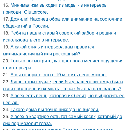
16.
Минимализм выходит из моды - в интерьеры
приходит Cluttercore.
17.
Дожили! Наконец обратили внимание на состояние
общежитий в России.
18.
Ребята нашли старый советский забор и решили
использовать его в интерьере.
19.
А какой стиль интерьера вам нравится:
милималистичный или роскошный?
20.
Только посмотрите, как цвет пола меняет ощущения
от интерьера.
21.
А вы говорите, что в 19 м. жить невозможно.
22.
Лишь в том случае, если бы у вашего питомца была
своя собственная комната, то как бы она называлась?
23.
У всех есть вещь, которая их бесит, но выбросить её
нельзя.
24.
Такого дома вы точно никогда не видели.
25.
У всех в квартире есть тот самый косяк, который до
сих пор мозолит глаза.