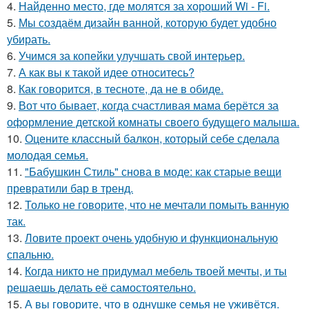
4.
Найденно место, где молятся за хороший Wi - Fi.
5.
Мы создаём дизайн ванной, которую будет удобно
убирать.
6.
Учимся за копейки улучшать свой интерьер.
7.
А как вы к такой идее относитесь?
8.
Как говорится, в тесноте, да не в обиде.
9.
Вот что бывает, когда счастливая мама берётся за
оформление детской комнаты своего будущего малыша.
10.
Оцените классный балкон, который себе сделала
молодая семья.
11.
"Бабушкин Стиль" снова в моде: как старые вещи
превратили бар в тренд.
12.
Только не говорите, что не мечтали помыть ванную
так.
13.
Ловите проект очень удобную и функциональную
спальню.
14.
Когда никто не придумал мебель твоей мечты, и ты
решаешь делать её самостоятельно.
15.
А вы говорите, что в однушке семья не уживётся.