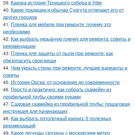
39.
Какова история Троицкого собора в Уфе
40.
Какие традиции и обычаи Сургута отличают его от
других городов
41.
Пленка для мебели при ремонте: почему это
необходимо
42.
Как выбрать укрывную пленку для ремонта: советы и
рекомендации
43.
Пленка для защиты от пыли при ремонте: как
обезопасить свои вещи
44.
Чем укрыть стены при ремонте: лучшие варианты и
советы
45.
История Орска: от основания до современности
46.
Просто и практично: как собрать скамейку из
профильной трубы своими руками
47.
Садовая скамейка из профильной трубы: пошаговая
инструкция для начинающих
48.
Как выбрать потолочный карниз: 5 полезных
рекомендаций
49.
Какие легенды связаны с московским метро