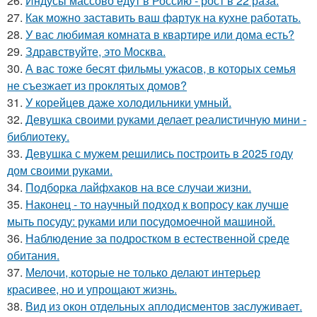
26.
Индусы массово едут в Россию - рост в 22 раза.
27.
Как можно заставить ваш фартук на кухне работать.
28.
У вас любимая комната в квартире или дома есть?
29.
Здравствуйте, это Москва.
30.
А вас тоже бесят фильмы ужасов, в которых семья
не съезжает из проклятых домов?
31.
У корейцев даже холодильники умный.
32.
Девушка своими руками делает реалистичную мини -
библиотеку.
33.
Девушка с мужем решились построить в 2025 году
дом своими руками.
34.
Подборка лайфхаков на все случаи жизни.
35.
Наконец - то научный подход к вопросу как лучше
мыть посуду: руками или посудомоечной машиной.
36.
Наблюдение за подростком в естественной среде
обитания.
37.
Мелочи, которые не только делают интерьер
красивее, но и упрощают жизнь.
38.
Вид из окон отдельных аплодисментов заслуживает.