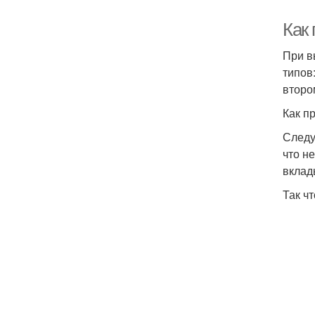
Как
При в
типов
второ
Как пр
Следу
что н
вклад
Так ч