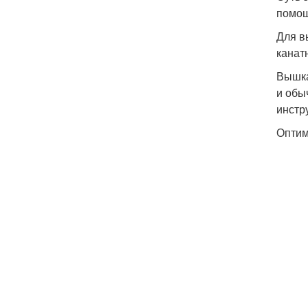
помощ
Для в
канат
Вышка
и обы
инстр
Оптим