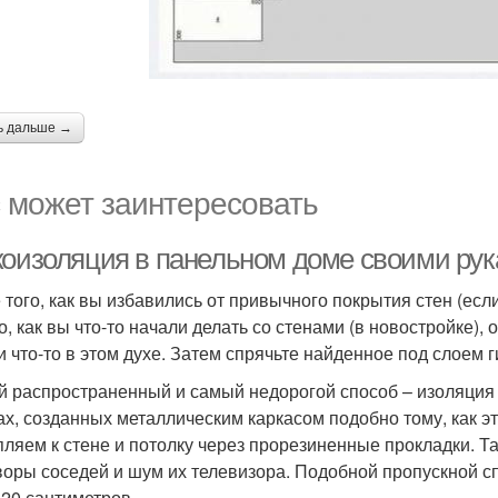
ь дальше →
 может заинтересовать
коизоляция в панельном доме своими рука
 того, как вы избавились от привычного покрытия стен (ес
го, как вы что-то начали делать со стенами (в новостройке)
и что-то в этом духе. Затем спрячьте найденное под слоем 
 распространенный и самый недорогой способ – изоляция 
ах, созданных металлическим каркасом подобно тому, как э
пляем к стене и потолку через прорезиненные прокладки. Т
воры соседей и шум их телевизора. Подобной пропускной с
 20 сантиметров.