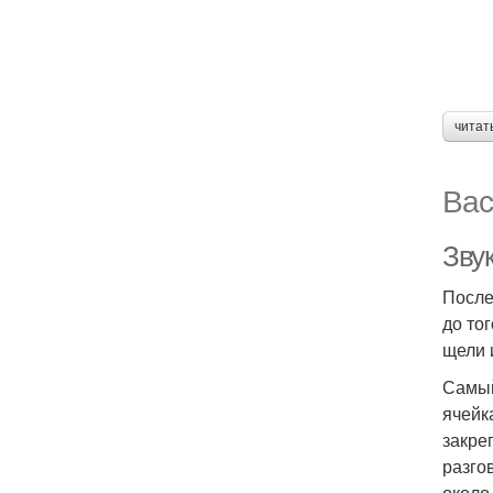
читат
Вас
Зву
После
до то
щели 
Самый
ячейк
закре
разго
около