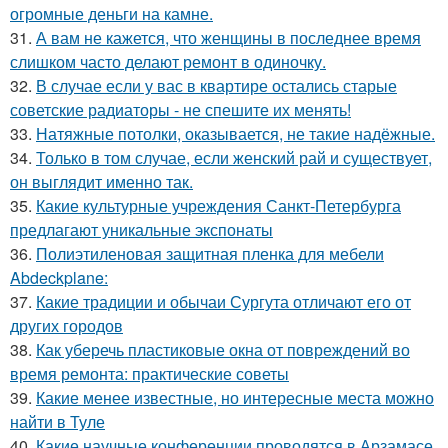
огромные деньги на камне.
31.
А вам не кажется, что женщины в последнее время
слишком часто делают ремонт в одиночку.
32.
В случае если у вас в квартире остались старые
советские радиаторы - не спешите их менять!
33.
Натяжные потолки, оказывается, не такие надёжные.
34.
Только в том случае, если женский рай и существует,
он выглядит именно так.
35.
Какие культурные учреждения Санкт-Петербурга
предлагают уникальные экспонаты
36.
Полиэтиленовая защитная пленка для мебели
Abdeckplane:
37.
Какие традиции и обычаи Сургута отличают его от
других городов
38.
Как уберечь пластиковые окна от повреждений во
время ремонта: практические советы
39.
Какие менее известные, но интересные места можно
найти в Туле
40.
Какие научные конференции проводятся в Арзамасе