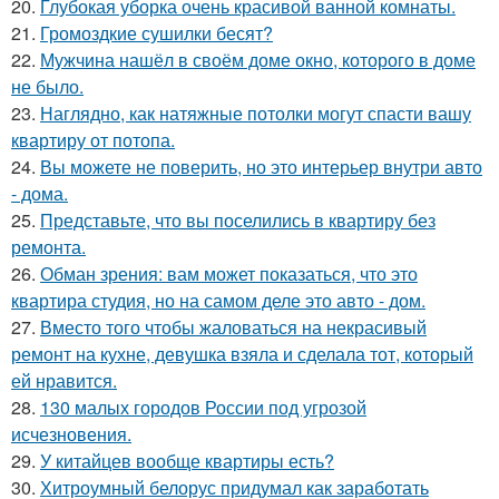
20.
Глубокая уборка очень красивой ванной комнаты.
21.
Громоздкие сушилки бесят?
22.
Мужчина нашёл в своём доме окно, которого в доме
не было.
23.
Наглядно, как натяжные потолки могут спасти вашу
квартиру от потопа.
24.
Вы можете не поверить, но это интерьер внутри авто
- дома.
25.
Представьте, что вы поселились в квартиру без
ремонта.
26.
Обман зрения: вам может показаться, что это
квартира студия, но на самом деле это авто - дом.
27.
Вместо того чтобы жаловаться на некрасивый
ремонт на кухне, девушка взяла и сделала тот, который
ей нравится.
28.
130 малых городов России под угрозой
исчезновения.
29.
У китайцев вообще квартиры есть?
30.
Хитроумный белорус придумал как заработать