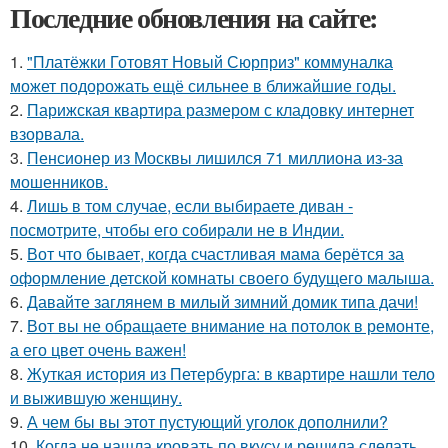
Последние обновления на сайте:
1.
"Платёжки Готовят Новый Сюрприз" коммуналка
может подорожать ещё сильнее в ближайшие годы.
2.
Парижская квартира размером с кладовку интернет
взорвала.
3.
Пенсионер из Москвы лишился 71 миллиона из-за
мошенников.
4.
Лишь в том случае, если выбираете диван -
посмотрите, чтобы его собирали не в Индии.
5.
Вот что бывает, когда счастливая мама берётся за
оформление детской комнаты своего будущего малыша.
6.
Давайте заглянем в милый зимний домик типа дачи!
7.
Вот вы не обращаете внимание на потолок в ремонте,
а его цвет очень важен!
8.
Жуткая история из Петербурга: в квартире нашли тело
и выжившую женщину.
9.
А чем бы вы этот пустующий уголок дополнили?
10.
Когда не нашла кровать по вкусу и решила сделать