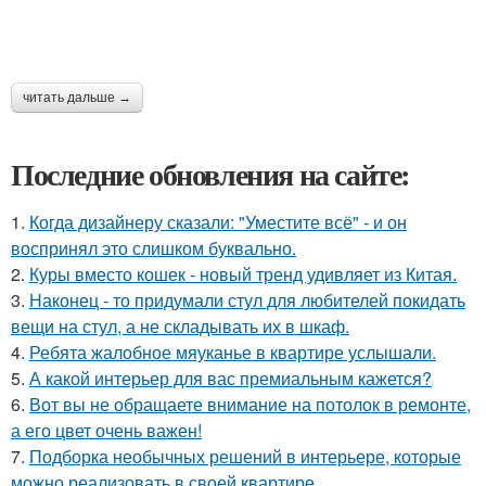
читать дальше →
Последние обновления на сайте:
1.
Когда дизайнеру сказали: "Уместите всё" - и он
воспринял это слишком буквально.
2.
Куры вместо кошек - новый тренд удивляет из Китая.
3.
Наконец - то придумали стул для любителей покидать
вещи на стул, а не складывать их в шкаф.
4.
Ребята жалобное мяуканье в квартире услышали.
5.
А какой интерьер для вас премиальным кажется?
6.
Вот вы не обращаете внимание на потолок в ремонте,
а его цвет очень важен!
7.
Подборка необычных решений в интерьере, которые
можно реализовать в своей квартире.