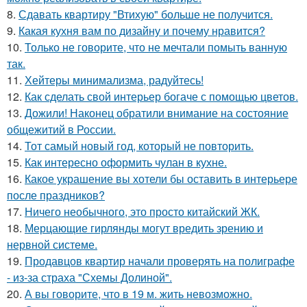
8.
Сдавать квартиру "Втихую" больше не получится.
9.
Какая кухня вам по дизайну и почему нравится?
10.
Только не говорите, что не мечтали помыть ванную
так.
11.
Хейтеры минимализма, радуйтесь!
12.
Как сделать свой интерьер богаче с помощью цветов.
13.
Дожили! Наконец обратили внимание на состояние
общежитий в России.
14.
Тот самый новый год, который не повторить.
15.
Как интересно оформить чулан в кухне.
16.
Какое украшение вы хотели бы оставить в интерьере
после праздников?
17.
Ничего необычного, это просто китайский ЖК.
18.
Мерцающие гирлянды могут вредить зрению и
нервной системе.
19.
Продавцов квартир начали проверять на полиграфе
- из-за страха "Схемы Долиной".
20.
А вы говорите, что в 19 м. жить невозможно.