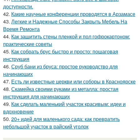
доступности.
42.
Какие научные конференции проводятся в Арзамасе
43.
Легкие и Надежные Способы Закрыть Мебель На
Время Ремонта
44.
Как защитить стены пленкой и пол гофрокартоном:
практические советы
45.
Как собрать брус быстро и просто: пошаговая
инструкция
46.
Сруб бани из бруса: простое руководство для
начинающих
47.
Есть ли известные церкви или соборы в Красноярске
48.
Скамейка своими руками из металла: простая
инструкция для начинающих
49.
Как сделать маленький участок красивым: идеи и
вдохновение
50.
20+ идей для маленького сада: как превратить
небольшой участок в райский уголок