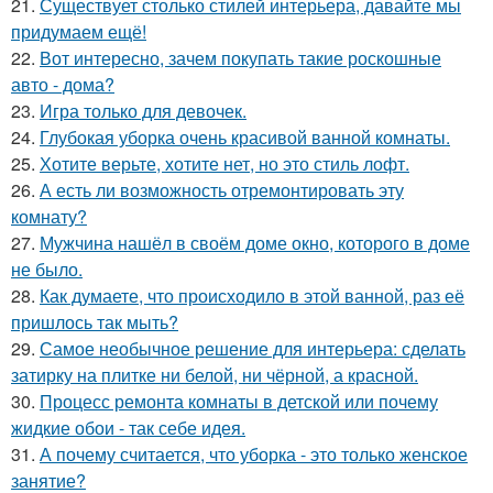
21.
Существует столько стилей интерьера, давайте мы
придумаем ещё!
22.
Вот интересно, зачем покупать такие роскошные
авто - дома?
23.
Игра только для девочек.
24.
Глубокая уборка очень красивой ванной комнаты.
25.
Хотите верьте, хотите нет, но это стиль лофт.
26.
А есть ли возможность отремонтировать эту
комнату?
27.
Мужчина нашёл в своём доме окно, которого в доме
не было.
28.
Как думаете, что происходило в этой ванной, раз её
пришлось так мыть?
29.
Самое необычное решение для интерьера: сделать
затирку на плитке ни белой, ни чёрной, а красной.
30.
Процесс ремонта комнаты в детской или почему
жидкие обои - так себе идея.
31.
А почему считается, что уборка - это только женское
занятие?