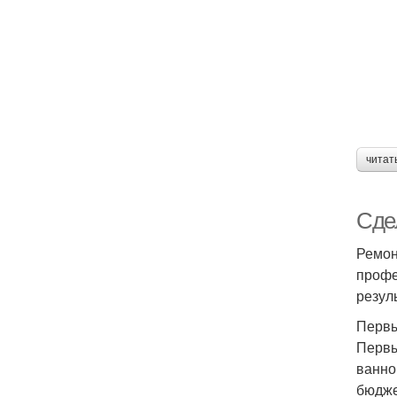
читат
Сдел
Ремон
профе
резуль
Первы
Первы
ванно
бюдже