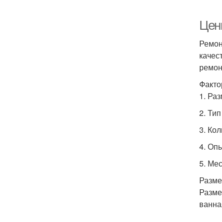
Цены
Ремон
качес
ремон
Факто
1. Ра
2. Тип
3. Ко
4. Оп
5. Ме
Разме
Разме
ванна