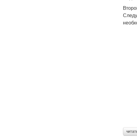
Второ
Следу
необх
читат