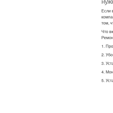
нуж
Если 
компа
том, 
Что в
Ремон
1. Пр
2. Уб
3. Уст
4. Мо
5. Ус