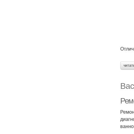
Отлич
читат
Вас
Ремо
Ремон
диагн
ванно