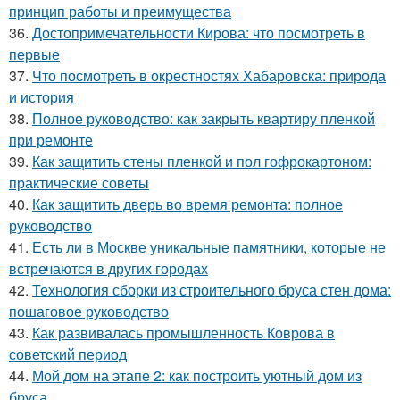
принцип работы и преимущества
36.
Достопримечательности Кирова: что посмотреть в
первые
37.
Что посмотреть в окрестностях Хабаровска: природа
и история
38.
Полное руководство: как закрыть квартиру пленкой
при ремонте
39.
Как защитить стены пленкой и пол гофрокартоном:
практические советы
40.
Как защитить дверь во время ремонта: полное
руководство
41.
Есть ли в Москве уникальные памятники, которые не
встречаются в других городах
42.
Технология сборки из строительного бруса стен дома:
пошаговое руководство
43.
Как развивалась промышленность Коврова в
советский период
44.
Мой дом на этапе 2: как построить уютный дом из
бруса