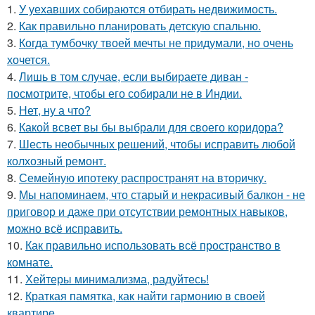
1.
У уехавших собираются отбирать недвижимость.
2.
Как правильно планировать детскую спальню.
3.
Когда тумбочку твоей мечты не придумали, но очень
хочется.
4.
Лишь в том случае, если выбираете диван -
посмотрите, чтобы его собирали не в Индии.
5.
Нет, ну а что?
6.
Какой всвет вы бы выбрали для своего коридора?
7.
Шесть необычных решений, чтобы исправить любой
колхозный ремонт.
8.
Семейную ипотеку распространят на вторичку.
9.
Мы напоминаем, что старый и некрасивый балкон - не
приговор и даже при отсутствии ремонтных навыков,
можно всё исправить.
10.
Как правильно использовать всё пространство в
комнате.
11.
Хейтеры минимализма, радуйтесь!
12.
Краткая памятка, как найти гармонию в своей
квартире.