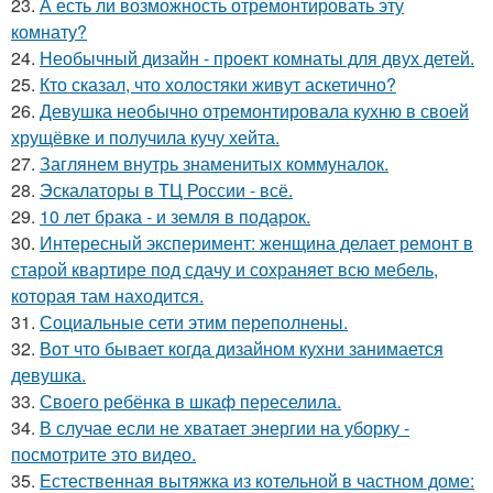
23.
А есть ли возможность отремонтировать эту
комнату?
24.
Необычный дизайн - проект комнаты для двух детей.
25.
Кто сказал, что холостяки живут аскетично?
26.
Девушка необычно отремонтировала кухню в своей
хрущёвке и получила кучу хейта.
27.
Заглянем внутрь знаменитых коммуналок.
28.
Эскалаторы в ТЦ России - всё.
29.
10 лет брака - и земля в подарок.
30.
Интересный эксперимент: женщина делает ремонт в
старой квартире под сдачу и сохраняет всю мебель,
которая там находится.
31.
Социальные сети этим переполнены.
32.
Вот что бывает когда дизайном кухни занимается
девушка.
33.
Своего ребёнка в шкаф переселила.
34.
В случае если не хватает энергии на уборку -
посмотрите это видео.
35.
Естественная вытяжка из котельной в частном доме: