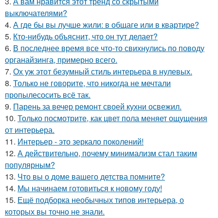
3.
А вам нравится этот тренд со скрытыми
выключателями?
4.
А где бы вы лучше жили: в общаге или в квартире?
5.
Кто-нибудь объяснит, что он тут делает?
6.
В последнее время все что-то свихнулись по поводу
органайзинга, примерно всего.
7.
Ох уж этот безумный стиль интерьера в нулевых.
8.
Только не говорите, что никогда не мечтали
пропылесосить всё так.
9.
Парень за вечер ремонт своей кухни освежил.
10.
Только посмотрите, как цвет пола меняет ощущения
от интерьера.
11.
Интерьер - это зеркало поколений!
12.
А действительно, почему минимализм стал таким
популярным?
13.
Что вы о доме вашего детства помните?
14.
Мы начинаем готовиться к новому году!
15.
Ещё подборка необычных типов интерьера, о
которых вы точно не знали.