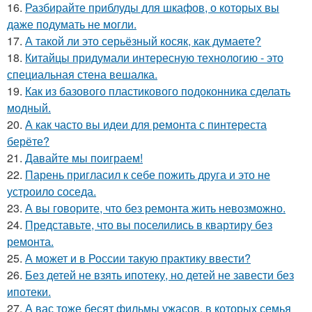
16.
Разбирайте приблуды для шкафов, о которых вы
даже подумать не могли.
17.
А такой ли это серьёзный косяк, как думаете?
18.
Китайцы придумали интересную технологию - это
специальная стена вешалка.
19.
Как из базового пластикового подоконника сделать
модный.
20.
А как часто вы идеи для ремонта с пинтереста
берёте?
21.
Давайте мы поиграем!
22.
Парень пригласил к себе пожить друга и это не
устроило соседа.
23.
А вы говорите, что без ремонта жить невозможно.
24.
Представьте, что вы поселились в квартиру без
ремонта.
25.
А может и в России такую практику ввести?
26.
Без детей не взять ипотеку, но детей не завести без
ипотеки.
27.
А вас тоже бесят фильмы ужасов, в которых семья