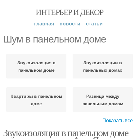
ИНТЕРЬЕР И ДЕКОР
главная
новости
статьи
Шум в панельном доме
Звукоизоляция в
Звукоизоляции в
панельном доме
панельных домах
Квартиры в панельном
Разница между
доме
панельным домом
Показать все
Звукоизоляция в панельном доме
Слышимость в
Панельные дома
панельном и