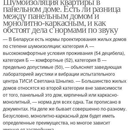
Шумоизоляция квартиры в
панельном доме. Есть ли разница
между панельным домом и
монолитно-каркасным, и как
обстоят дела с нормами по звуку
— В Беларуси есть нормы проектирования жилых домов
по степени шумоизоляции: категория А —
высококомфортные условия проживания (54 децибела),
категория Б — комфортные (52), категория В —
предельно допустимые (50), — объясняет заведующая
лабораторией акустики и вибрации испытательного
центра ТИСИ Светлана Шныпко. — Большинство жилых
домов относятся ко второй категории вне зависимости
от того, панельный это дом, кирпичный или каркасно-
монолитный, — норма для всех одна. Так прописано в
документах. На деле же бывает совершенно по-разному.
Безусловно, монолитно-каркасный дом будет иметь
определенные преимущества, но многое зависит
именно от застройщика.