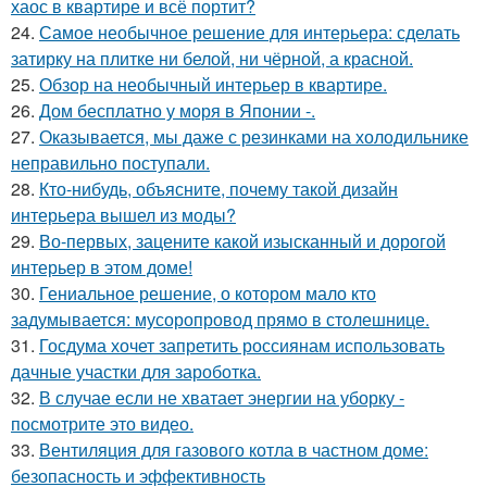
хаос в квартире и всё портит?
24.
Самое необычное решение для интерьера: сделать
затирку на плитке ни белой, ни чёрной, а красной.
25.
Обзор на необычный интерьер в квартире.
26.
Дом бесплатно у моря в Японии -.
27.
Оказывается, мы даже с резинками на холодильнике
неправильно поступали.
28.
Кто-нибудь, объясните, почему такой дизайн
интерьера вышел из моды?
29.
Во-первых, зацените какой изысканный и дорогой
интерьер в этом доме!
30.
Гениальное решение, о котором мало кто
задумывается: мусоропровод прямо в столешнице.
31.
Госдума хочет запретить россиянам использовать
дачные участки для зароботка.
32.
В случае если не хватает энергии на уборку -
посмотрите это видео.
33.
Вентиляция для газового котла в частном доме:
безопасность и эффективность