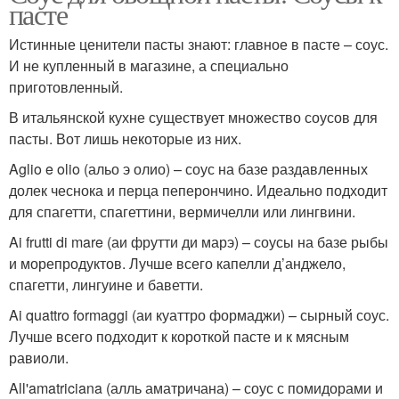
пасте
Истинные ценители пасты знают: главное в пасте – соус.
И не купленный в магазине, а специально
приготовленный.
В итальянской кухне существует множество соусов для
пасты. Вот лишь некоторые из них.
Aglio e olio (альо э олио) – соус на базе раздавленных
долек чеснока и перца пеперончино. Идеально подходит
для спагетти, спагеттини, вермичелли или лингвини.
Ai frutti di mare (аи фрутти ди марэ) – соусы на базе рыбы
и морепродуктов. Лучше всего капелли д’анджело,
спагетти, лингуине и баветти.
Ai quattro formaggi (аи куаттро формаджи) – сырный соус.
Лучше всего подходит к короткой пасте и к мясным
равиоли.
All'amatriciana (алль аматричана) – соус с помидорами и