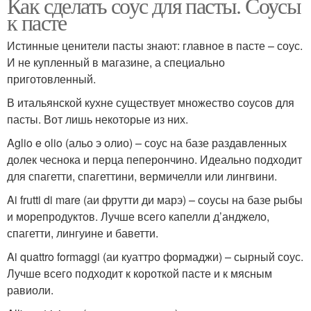
Как сделать соус для пасты. Соусы
к пасте
Истинные ценители пасты знают: главное в пасте – соус.
И не купленный в магазине, а специально
приготовленный.
В итальянской кухне существует множество соусов для
пасты. Вот лишь некоторые из них.
Aglio e olio (альо э олио) – соус на базе раздавленных
долек чеснока и перца пеперончино. Идеально подходит
для спагетти, спагеттини, вермичелли или лингвини.
Ai frutti di mare (аи фрутти ди марэ) – соусы на базе рыбы
и морепродуктов. Лучше всего капелли д’анджело,
спагетти, лингуине и баветти.
Ai quattro formaggi (аи куаттро формаджи) – сырный соус.
Лучше всего подходит к короткой пасте и к мясным
равиоли.