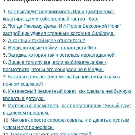
1.
Как выглядит недвижимость Вани Дмитриенко:
квартира, дом и собственный гастро - бар.
2.
"Когда Рекламу Делал ИИ После Бессонной Ночи"
застройщик удивил странным котом на билборде.
3.
А как вы к такой идее относитесь?
4.
Вещи, которые поймут только дети 90 х.
5.
Загадка, которая так и осталась неразгаданной.
6.
Лишь в том случае, если выбираете диван -
посмотрите, чтобы его собирали не в Индии.
7.
Какая из этих лестниц могла бы присниться вам в
ночном кошмаре?
8.
Интересный ремонтный совет, как сделать необычную
кровать в детскую.
9.
Интересно посмотреть, как представляли "Умный дом"
в далёком прошлом.
10.
Человек просто спросил совета, что делать с пустым
углом и тут понеслось!
11.
Невежды скажут, что это недострой.