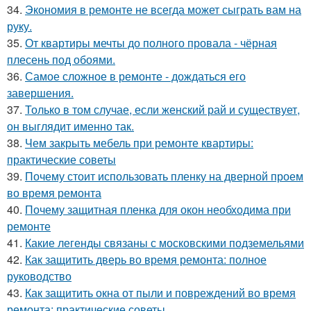
34.
Экономия в ремонте не всегда может сыграть вам на
руку.
35.
От квартиры мечты до полного провала - чёрная
плесень под обоями.
36.
Самое сложное в ремонте - дождаться его
завершения.
37.
Только в том случае, если женский рай и существует,
он выглядит именно так.
38.
Чем закрыть мебель при ремонте квартиры:
практические советы
39.
Почему стоит использовать пленку на дверной проем
во время ремонта
40.
Почему защитная пленка для окон необходима при
ремонте
41.
Какие легенды связаны с московскими подземельями
42.
Как защитить дверь во время ремонта: полное
руководство
43.
Как защитить окна от пыли и повреждений во время
ремонта: практические советы