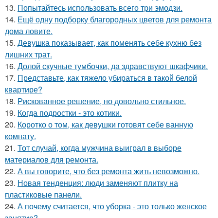
13.
Попытайтесь использовать всего три эмодзи.
14.
Ещё одну подборку благородных цветов для ремонта
дома ловите.
15.
Девушка показывает, как поменять себе кухню без
лишних трат.
16.
Долой скучные тумбочки, да здравствуют шкафчики.
17.
Представьте, как тяжело убираться в такой белой
квартире?
18.
Рискованное решение, но довольно стильное.
19.
Когда подростки - это котики.
20.
Коротко о том, как девушки готовят себе ванную
комнату.
21.
Тот случай, когда мужчина выиграл в выборе
материалов для ремонта.
22.
А вы говорите, что без ремонта жить невозможно.
23.
Новая тенденция: люди заменяют плитку на
пластиковые панели.
24.
А почему считается, что уборка - это только женское
занятие?