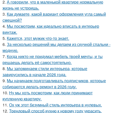
2.
А говорили, что в маленькой квартире нормальную
жизнь не устроишь.
3.
Как думаете, какой вариант оформления угла самый
смешной?
4.
Мы посмотрим, как идеально вписать в интерьер
винтаж.
5.
Кажется, этот мужик что-то знает.
6.
За несколько решений мы делаем из скучной спальни -
модную.
7.
Когда никто не придумал мебель твоей мечты, и ты
решаешь делать её самостоятельно.
8.
Мы запоминаем стили интерьера, которые
завирусились в начале 2026 года.
9.
Мы начинаем подготавливать подписчиков, которые
собираются делать ремонт в 2026 году.
10.
Ну мы хоть посмотрим, как люди принимают
купленную квартиру.
11.
Ох уж этот безумный стиль интерьера в нулевых.
12.
Трендовый способ кухню к новому году украсить.