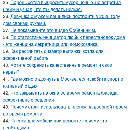
35.
Парень хотел выбросить мусор ночью, но встретил
бабку и узнал, что так делать нельзя.
36.
Девушка с мужем решились построить в 2025 году
дом своими руками.
37.
Не показывайте это видео Собяниным.
38.
По статистике, инициатор любых перестановок дома
- это женщина декретница или домохозяйка.
39.
Как рассчитать диаметр вытяжки котла для
эффективной работы
40.
Хотите сохранить качественные ремонт и свои
нервы?
41.
Где можно отдохнуть в Москве, если любите спорт и
активный отдых
42.
Что закрывать на окна во время ремонта фасада:
эффективные решения
43.
Почему стоит использовать пленку на дверной проем
во время ремонта
44.
Пленка для мебели при ремонте: почему это
необходимо