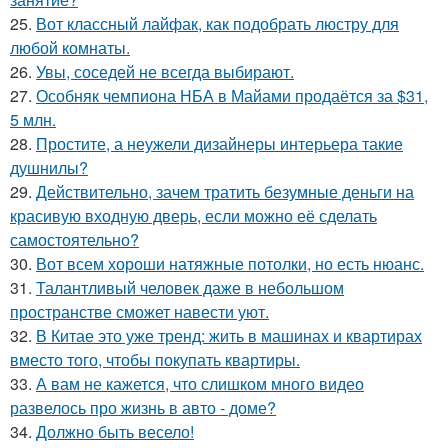
25.
Вот классный лайфак, как подобрать люстру для
любой комнаты.
26.
Увы, соседей не всегда выбирают.
27.
Особняк чемпиона НБА в Майами продаётся за $31,
5 млн.
28.
Простите, а неужели дизайнеры интерьера такие
душнилы?
29.
Действительно, зачем тратить безумные деньги на
красивую входную дверь, если можно её сделать
самостоятельно?
30.
Вот всем хороши натяжные потолки, но есть нюанс.
31.
Талантливый человек даже в небольшом
пространстве сможет навести уют.
32.
В Китае это уже тренд: жить в машинах и квартирах
вместо того, чтобы покупать квартиры.
33.
А вам не кажется, что слишком много видео
развелось про жизнь в авто - доме?
34.
Должно быть весело!