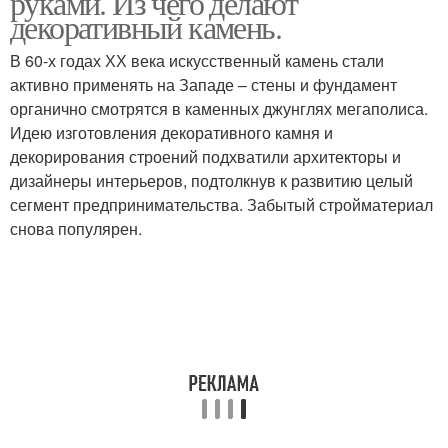
руками. Из чего делают
декоративный камень.
В 60-х годах ХХ века искусственный камень стали
активно применять на Западе – стены и фундамент
Покрытие для стен
Стен под камень
органично смотрятся в каменных джунглях мегаполиса.
Идею изготовления декоративного камня и
декорирования строений подхватили архитекторы и
дизайнеры интерьеров, подтолкнув к развитию целый
Штукатурка под камень
сегмент предпринимательства. Забытый стройматериал
снова популярен.