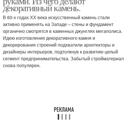
руками. Из чего делают
декоративный камень.
В 60-х годах ХХ века искусственный камень стали
активно применять на Западе – стены и фундамент
Покрытие для стен
Стены под камень
органично смотрятся в каменных джунглях мегаполиса.
Идею изготовления декоративного камня и
декорирования строений подхватили архитекторы и
дизайнеры интерьеров, подтолкнув к развитию целый
Штукатурка под камень
сегмент предпринимательства. Забытый стройматериал
снова популярен.