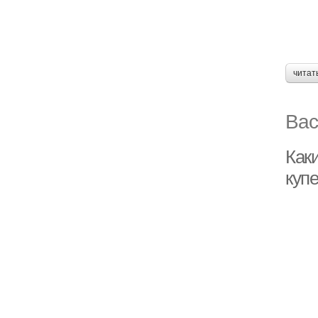
читат
Вас
Как
куп