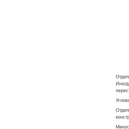
Отдел
Иногд
перес
Углов
Отдел
конст
Минус