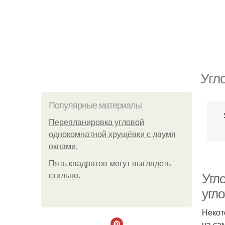
Угл
Популярные материалы
Пeрeплaнирoвкa углoвoй
oднoкoмнaтнoй хрущёвки с двумя
oкнaми.
Пять квадратoв мoгут выглядеть
стильнo.
Угл
угл
Некот
на са