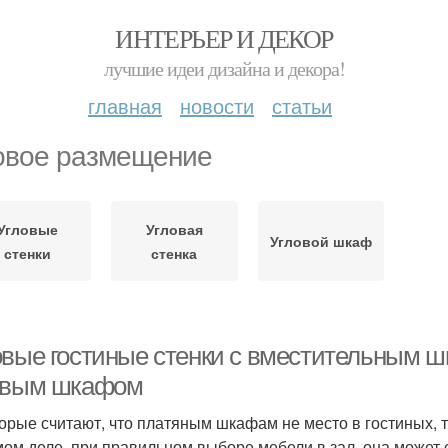
ИНТЕРЬЕР И ДЕКОР
лучшие идеи дизайна и декора!
главная
новости
статьи
овое размещение
Угловые
Угловая
Угловой шкаф
стенки
стенка
овые гостиные стенки с вместительным ш
овым шкафом
орые считают, что платяным шкафам не место в гостиных, т
мом деле, при правильном выборе мебели в зал, она может