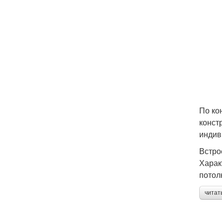
По ко
конст
индив
Встро
Харак
потол
читат