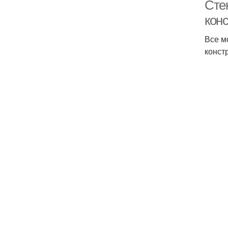
Сте
кон
Все м
конст