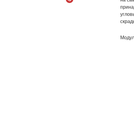
прина
углов
скрад
Модул