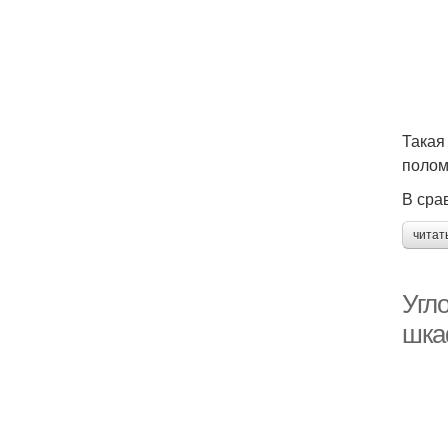
Такая
полом
В сра
читат
Угл
шк