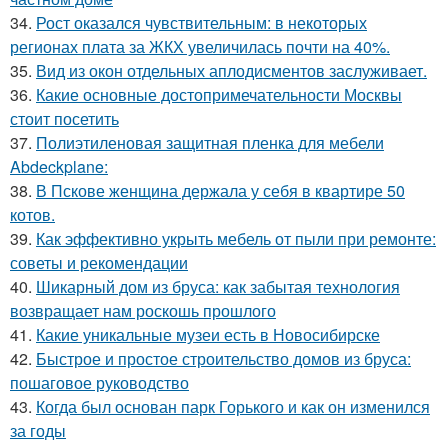
34.
Рост оказался чувствительным: в некоторых
регионах плата за ЖКХ увеличилась почти на 40%.
35.
Вид из окон отдельных аплодисментов заслуживает.
36.
Какие основные достопримечательности Москвы
стоит посетить
37.
Полиэтиленовая защитная пленка для мебели
Abdeckplane:
38.
В Пскове женщина держала у себя в квартире 50
котов.
39.
Как эффективно укрыть мебель от пыли при ремонте:
советы и рекомендации
40.
Шикарный дом из бруса: как забытая технология
возвращает нам роскошь прошлого
41.
Какие уникальные музеи есть в Новосибирске
42.
Быстрое и простое строительство домов из бруса:
пошаговое руководство
43.
Когда был основан парк Горького и как он изменился
за годы