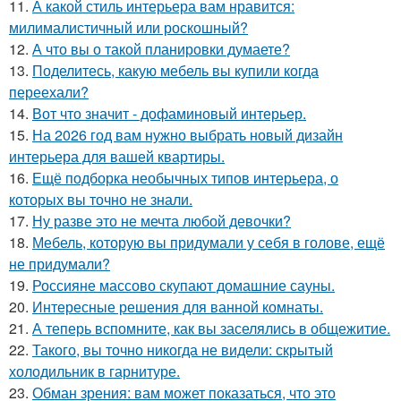
11.
А какой стиль интерьера вам нравится:
милималистичный или роскошный?
12.
А что вы о такой планировки думаете?
13.
Поделитесь, какую мебель вы купили когда
переехали?
14.
Вот что значит - дофаминовый интерьер.
15.
На 2026 год вам нужно выбрать новый дизайн
интерьера для вашей квартиры.
16.
Ещё подборка необычных типов интерьера, о
которых вы точно не знали.
17.
Ну разве это не мечта любой девочки?
18.
Мебель, которую вы придумали у себя в голове, ещё
не придумали?
19.
Россияне массово скупают домашние сауны.
20.
Интересные решения для ванной комнаты.
21.
А теперь вспомните, как вы заселялись в общежитие.
22.
Такого, вы точно никогда не видели: скрытый
холодильник в гарнитуре.
23.
Обман зрения: вам может показаться, что это