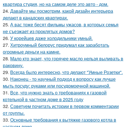
квартира студия, но на самом деле это авто - дом.
24.
Давайте мы посмотрим, какой дизайн интерьера
делают в канадских квартирах.
25.
А вас тоже бесят фильмы ужасов, в которых семья
не съезжает из проклятых домов?
26.
У корейцев даже холодильники умный.
27.
Хитроумный белорус придумал как заработать
огромные деньги на камне.
28.
Мало кто знает, что горячее масло нельзя выливать в
раковину.
29.
Всегда было интересно, что делают "Умные Розетки".
30.
Наконец - то научный подход к вопросу как лучше
мыть посуду: руками или посудомоечной машиной.
31.
Все, что нужно знать о требованиях к газовой
котельной в частном доме в 2025 году
32.
Советуем почитать истории в первом комментарии
от группы.
33.
Основные требования к вытяжке газового котла в
частном доме