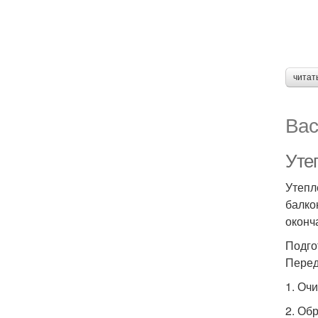
читат
Вас
Утеп
Утепл
балко
оконч
Подго
Перед
1. Оч
2. Об