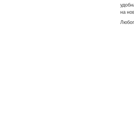
удобн
на но
Любоп