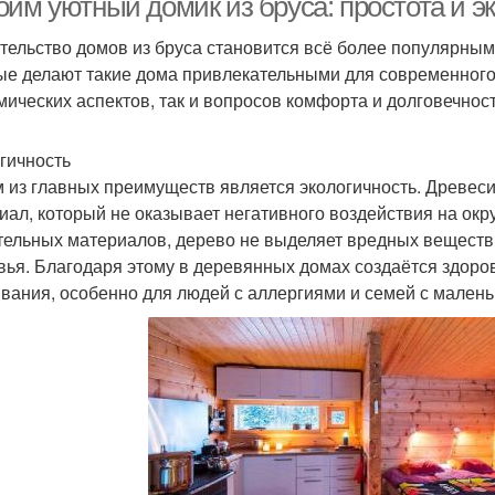
оим уютный домик из бруса: простота и э
тельство домов из бруса становится всё более популярны
ые делают такие дома привлекательными для современного 
мических аспектов, так и вопросов комфорта и долговечност
гичность
 из главных преимуществ является экологичность. Древес
иал, который не оказывает негативного воздействия на окр
тельных материалов, дерево не выделяет вредных веществ,
вья. Благодаря этому в деревянных домах создаётся здоро
вания, особенно для людей с аллергиями и семей с малень