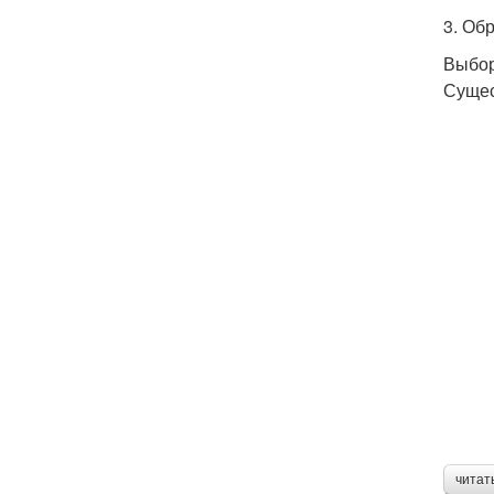
3. Об
Выбор
Сущес
читат