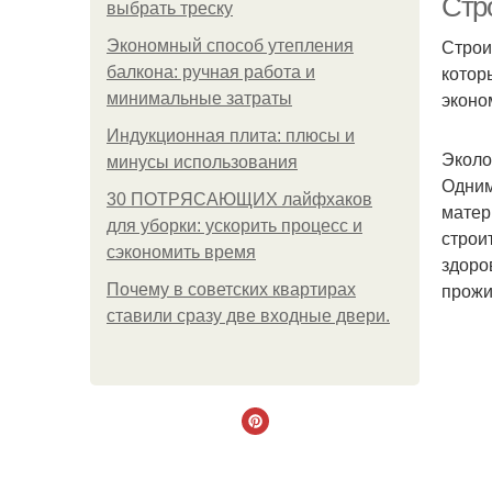
Стр
выбрать треску
Строи
Экономный способ утепления
котор
балкона: ручная работа и
эконо
минимальные затраты
Индукционная плита: плюсы и
Эколо
минусы использования
Одним
30 ПОТРЯСАЮЩИХ лайфхаков
матер
для уборки: ускорить процесс и
строи
сэкономить время
здоро
прожи
Почему в советских квартирах
ставили сразу две входные двери.