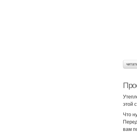
читат
Про
Утепл
этой 
Что н
Перед
вам п