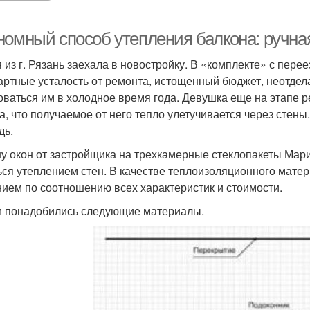
номный способ утепления балкона: ручна
 из г. Рязань заехала в новостройку. В «комплекте» с пер
артные усталость от ремонта, истощенный бюджет, неотдел
оваться им в холодное время года. Девушка еще на этапе р
а, что получаемое от него тепло улетучивается через стен
дь.
у окон от застройщика на трехкамерные стеклопакеты Мар
ься утеплением стен. В качестве теплоизоляционного мате
ием по соотношению всех характеристик и стоимости.
 понадобились следующие материалы.