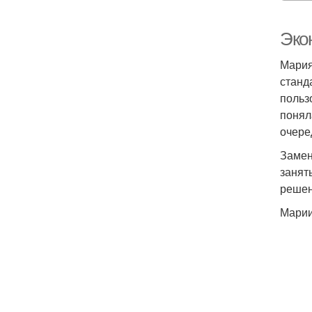
Эко
Мария
станд
польз
понял
очере
Замен
занят
решен
Марии