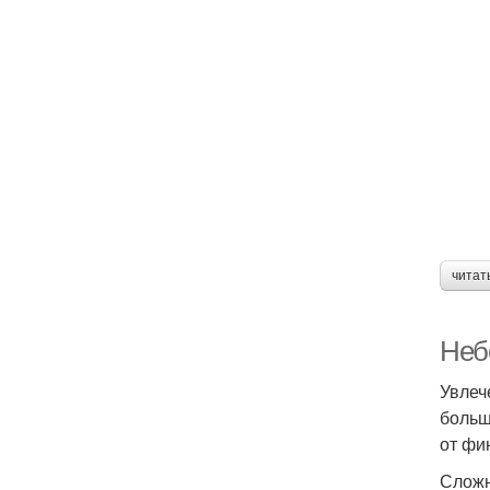
читат
Неб
Увлеч
больш
от фи
Сложн