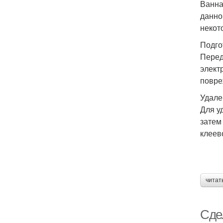
Ванна
данно
некот
Подго
Перед
элект
повре
Удале
Для у
затем
клеев
читат
Сде