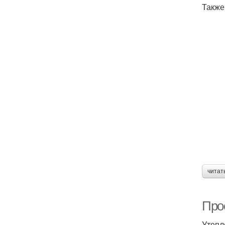
Также
читат
Про
Утепл