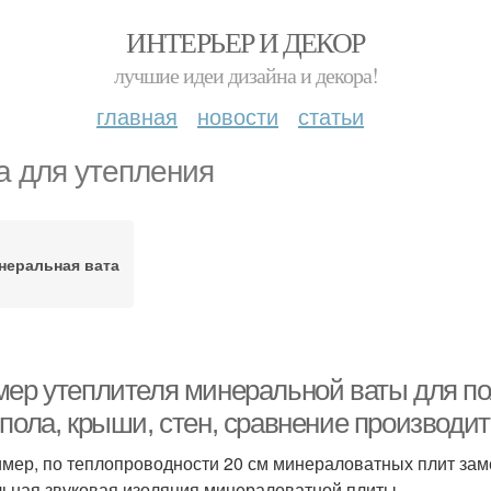
ИНТЕРЬЕР И ДЕКОР
лучшие идеи дизайна и декора!
главная
новости
статьи
а для утепления
неральная вата
мер утеплителя минеральной ваты для п
 пола, крыши, стен, сравнение производи
мер, по теплопроводности 20 см минераловатных плит заме
ьная звуковая изоляция минераловатной плиты