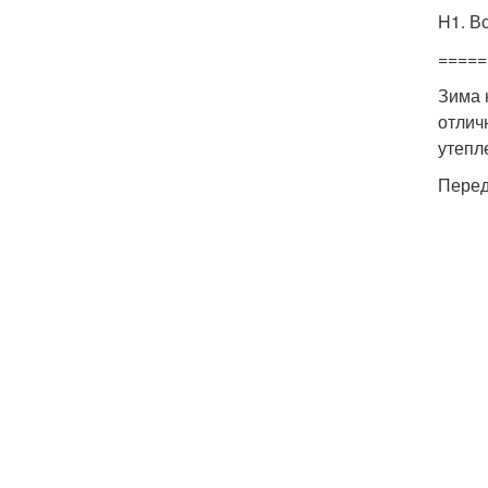
H1. В
=====
Зима 
отлич
утепл
Перед