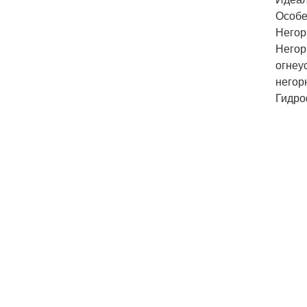
Особе
Негор
Негор
огнеу
негор
Гидро