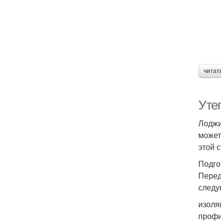
читат
Уте
Лоджи
может
этой 
Подго
Перед
следу
изоля
профи