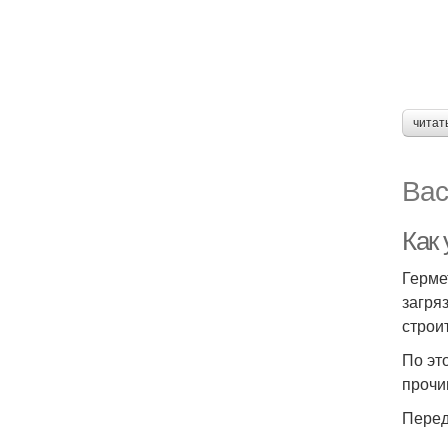
читат
Вас
Как 
Герме
загря
строи
По эт
прочи
Перед