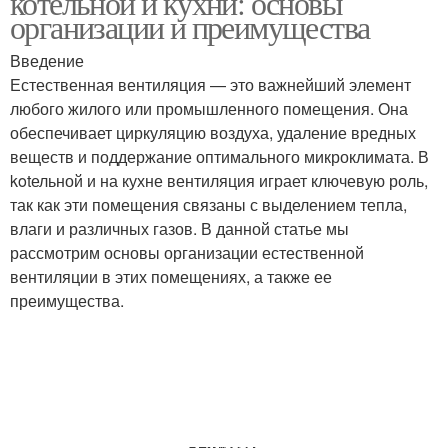
котельной и кухни: основы
организации и преимущества
Введение
Кухня с естественной
Вентиляции в частном
Естественная вентиляция — это важнейший элемент
вентиляцией
доме
любого жилого или промышленного помещения. Она
обеспечивает циркуляцию воздуха, удаление вредных
веществ и поддержание оптимального микроклимата. В
kotельной и на кухне вентиляция играет ключевую роль,
Вентиляция в
Вентиляция в частном
так как эти помещения связаны с выделением тепла,
одноэтажном доме
доме
влаги и различных газов. В данной статье мы
рассмотрим основы организации естественной
вентиляции в этих помещениях, а также ее
Эффективная
Вентиляции в частный
преимущества.
вентиляция
дом
Требования к
Домашняя вентиляция
вентиляции