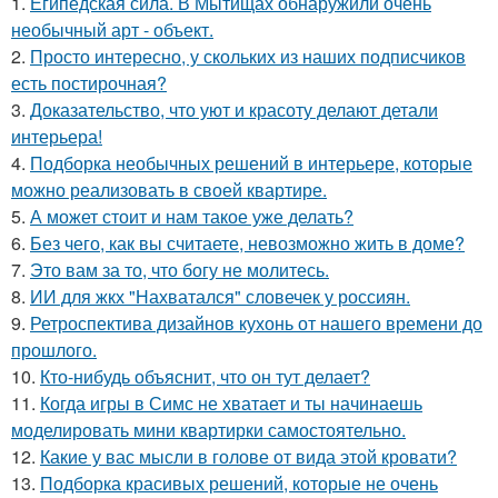
1.
Египедская сила. В Мытищах обнаружили очень
необычный арт - объект.
2.
Просто интересно, у скольких из наших подписчиков
есть постирочная?
3.
Доказательство, что уют и красоту делают детали
интерьера!
4.
Подборка необычных решений в интерьере, которые
можно реализовать в своей квартире.
5.
А может стоит и нам такое уже делать?
6.
Без чего, как вы считаете, невозможно жить в доме?
7.
Это вам за то, что богу не молитесь.
8.
ИИ для жкх "Нахватался" словечек у россиян.
9.
Ретроспектива дизайнов кухонь от нашего времени до
прошлого.
10.
Кто-нибудь объяснит, что он тут делает?
11.
Когда игры в Симс не хватает и ты начинаешь
моделировать мини квартирки самостоятельно.
12.
Какие у вас мысли в голове от вида этой кровати?
13.
Подборка красивых решений, которые не очень