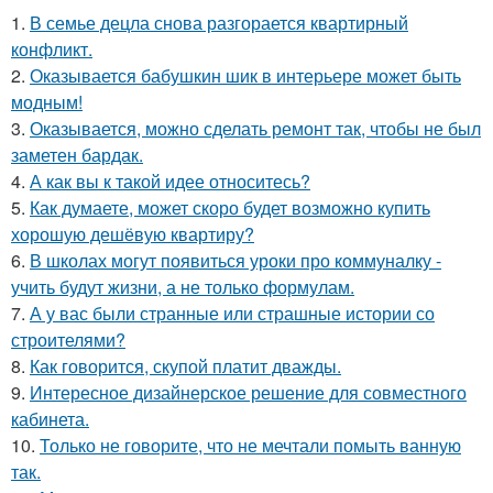
1.
В семье децла снова разгорается квартирный
конфликт.
2.
Оказывается бабушкин шик в интерьере может быть
модным!
3.
Оказывается, можно сделать ремонт так, чтобы не был
заметен бардак.
4.
А как вы к такой идее относитесь?
5.
Как думаете, может скоро будет возможно купить
хорошую дешёвую квартиру?
6.
В школах могут появиться уроки про коммуналку -
учить будут жизни, а не только формулам.
7.
А у вас были странные или страшные истории со
строителями?
8.
Как говорится, скупой платит дважды.
9.
Интересное дизайнерское решение для совместного
кабинета.
10.
Только не говорите, что не мечтали помыть ванную
так.