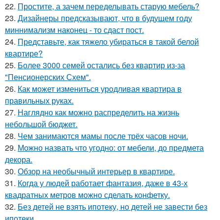
22.
Простите, а зачем переделывать старую мебель?
23.
Дизайнеры предсказывают, что в будущем году
миннимализм наконец - то сдаст пост.
24.
Представьте, как тяжело убираться в такой белой
квартире?
25.
Более 3000 семей остались без квартир из-за
"Пенсионерских Схем".
26.
Как может измениться уродливая квартира в
правильных руках.
27.
Наглядно как можно распределить на жизнь
небольшой бюджет.
28.
Чем занимаются мамы после трёх часов ночи.
29.
Можно назвать что угодно: от мебели, до предмета
декора.
30.
Обзор на необычный интерьер в квартире.
31.
Когда у людей работает фантазия, даже в 43-х
квадратных метров можно сделать конфетку.
32.
Без детей не взять ипотеку, но детей не завести без
ипотеки.