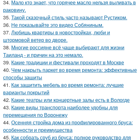
34.
Мало кто знает, что горячее масло нельзя выливать в
раковину.
35.
Такой сказочный стиль часто называют Рустиком.
36.
Не показывайте это видео Собяниным.
37.
Любишь квартиры в новостройках, люби и
штормовой ветер во дворе.
38.
Многие россияне всё чаще выбирают для жизни
Таиланд - и причин на это немало.
39.
Какие традиции и фестивали проходят в Москве
40.
Чем накрыть паркет во время ремонта: эффективные
способы защиты
41.
Как защитить мебель во время ремонта: лучшие
варианты покрытий
42.
Какие театры или концертные залы есть в Вологде
43.
Какие виды транспорта наиболее удобны для
перемещения по Воронежу
44.
Осенняя стройка дома из профилированного бруса:
особенности и преимущества
45.
Как собрать сруб из бруса: полное руководство для