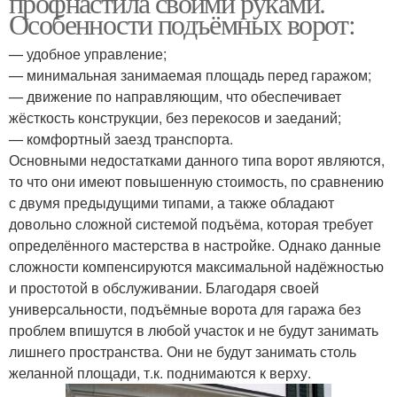
профнастила своими руками.
Особенности подъёмных ворот:
— удобное управление;
— минимальная занимаемая площадь перед гаражом;
Откидные вороты
Теплые вороты
— движение по направляющим, что обеспечивает
жёсткость конструкции, без перекосов и заеданий;
— комфортный заезд транспорта.
Основными недостатками данного типа ворот являются,
Ворот в гараже
Ворот с калиткой
то что они имеют повышенную стоимость, по сравнению
с двумя предыдущими типами, а также обладают
довольно сложной системой подъёма, которая требует
определённого мастерства в настройке. Однако данные
сложности компенсируются максимальной надёжностью
Распашные вороты
Подьёмные вороты
и простотой в обслуживании. Благодаря своей
универсальности, подъёмные ворота для гаража без
проблем впишутся в любой участок и не будут занимать
лишнего пространства. Они не будут занимать столь
Ворот из уголка
желанной площади, т.к. поднимаются к верху.