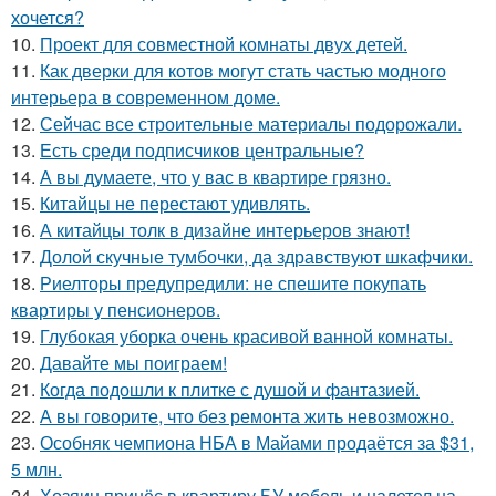
хочется?
10.
Проект для совместной комнаты двух детей.
11.
Как дверки для котов могут стать частью модного
интерьера в современном доме.
12.
Сейчас все строительные материалы подорожали.
13.
Есть среди подписчиков центральные?
14.
А вы думаете, что у вас в квартире грязно.
15.
Китайцы не перестают удивлять.
16.
А китайцы толк в дизайне интерьеров знают!
17.
Долой скучные тумбочки, да здравствуют шкафчики.
18.
Риелторы предупредили: не спешите покупать
квартиры у пенсионеров.
19.
Глубокая уборка очень красивой ванной комнаты.
20.
Давайте мы поиграем!
21.
Когда подошли к плитке с душой и фантазией.
22.
А вы говорите, что без ремонта жить невозможно.
23.
Особняк чемпиона НБА в Майами продаётся за $31,
5 млн.
24.
Хозяин принёс в квартиру БУ мебель и налетел на