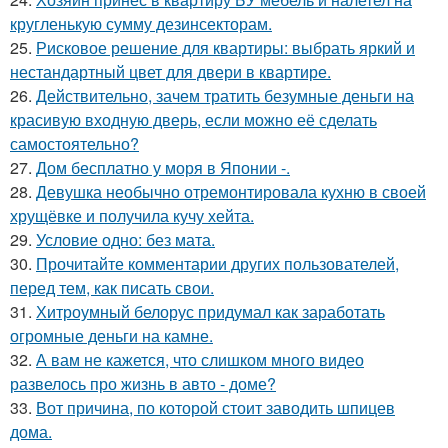
кругленькую сумму дезинсекторам.
25.
Рисковое решение для квартиры: выбрать яркий и
нестандартный цвет для двери в квартире.
26.
Действительно, зачем тратить безумные деньги на
красивую входную дверь, если можно её сделать
самостоятельно?
27.
Дом бесплатно у моря в Японии -.
28.
Девушка необычно отремонтировала кухню в своей
хрущёвке и получила кучу хейта.
29.
Условие одно: без мата.
30.
Прочитайте комментарии других пользователей,
перед тем, как писать свои.
31.
Хитроумный белорус придумал как заработать
огромные деньги на камне.
32.
А вам не кажется, что слишком много видео
развелось про жизнь в авто - доме?
33.
Вот причина, по которой стоит заводить шпицев
дома.