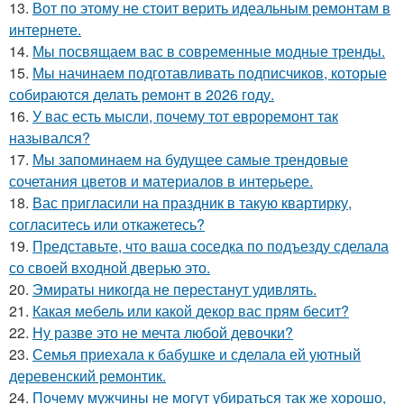
13.
Вот по этому не стоит верить идеальным ремонтам в
интернете.
14.
Мы посвящаем вас в современные модные тренды.
15.
Мы начинаем подготавливать подписчиков, которые
собираются делать ремонт в 2026 году.
16.
У вас есть мысли, почему тот евроремонт так
назывался?
17.
Мы запоминаем на будущее самые трендовые
сочетания цветов и материалов в интерьере.
18.
Вас пригласили на праздник в такую квартирку,
согласитесь или откажетесь?
19.
Представьте, что ваша соседка по подъезду сделала
со своей входной дверью это.
20.
Эмираты никогда не перестанут удивлять.
21.
Какая мебель или какой декор вас прям бесит?
22.
Ну разве это не мечта любой девочки?
23.
Семья приехала к бабушке и сделала ей уютный
деревенский ремонтик.
24.
Почему мужчины не могут убираться так же хорошо,