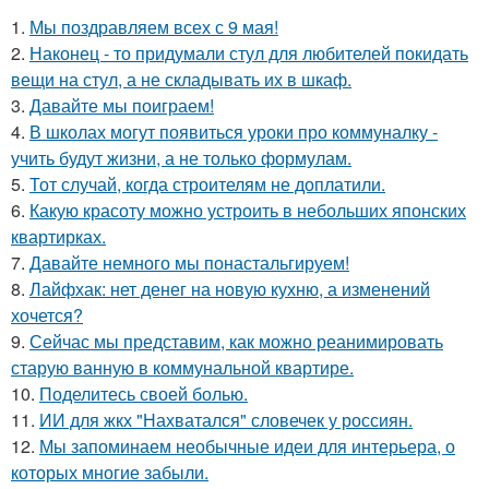
1.
Мы поздравляем всех с 9 мая!
2.
Наконец - то придумали стул для любителей покидать
вещи на стул, а не складывать их в шкаф.
3.
Давайте мы поиграем!
4.
В школах могут появиться уроки про коммуналку -
учить будут жизни, а не только формулам.
5.
Тот случай, когда строителям не доплатили.
6.
Какую красоту можно устроить в небольших японских
квартирках.
7.
Давайте немного мы понастальгируем!
8.
Лайфхак: нет денег на новую кухню, а изменений
хочется?
9.
Сейчас мы представим, как можно реанимировать
старую ванную в коммунальной квартире.
10.
Поделитесь своей болью.
11.
ИИ для жкх "Нахватался" словечек у россиян.
12.
Мы запоминаем необычные идеи для интерьера, о
которых многие забыли.