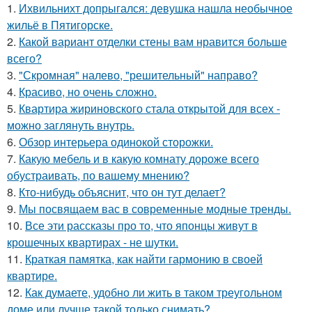
1.
Ихвильнихт допрыгался: девушка нашла необычное
жильё в Пятигорске.
2.
Какой вариант отделки стены вам нравится больше
всего?
3.
"Скромная" налево, "решительный" направо?
4.
Красиво, но очень сложно.
5.
Квартира жириновского стала открытой для всех -
можно заглянуть внутрь.
6.
Обзор интерьера одинокой сторожки.
7.
Какую мебель и в какую комнату дороже всего
обустраивать, по вашему мнению?
8.
Кто-нибудь объяснит, что он тут делает?
9.
Мы посвящаем вас в современные модные тренды.
10.
Все эти рассказы про то, что японцы живут в
крошечных квартирах - не шутки.
11.
Краткая памятка, как найти гармонию в своей
квартире.
12.
Как думаете, удобно ли жить в таком треугольном
доме или лучше такой только снимать?