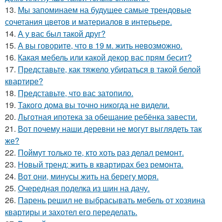
13.
Мы запоминаем на будущее самые трендовые
сочетания цветов и материалов в интерьере.
14.
А у вас был такой друг?
15.
А вы говорите, что в 19 м. жить невозможно.
16.
Какая мебель или какой декор вас прям бесит?
17.
Представьте, как тяжело убираться в такой белой
квартире?
18.
Представьте, что вас затопило.
19.
Такого дома вы точно никогда не видели.
20.
Льготная ипотека за обещание ребёнка завести.
21.
Вот почему наши деревни не могут выглядеть так
же?
22.
Поймут только те, кто хоть раз делал ремонт.
23.
Новый тренд: жить в квартирах без ремонта.
24.
Вот они, минусы жить на берегу моря.
25.
Очередная поделка из шин на дачу.
26.
Парень решил не выбрасывать мебель от хозяина
квартиры и захотел его переделать.