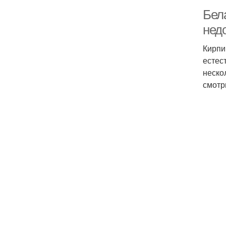
Бел
нед
Кирпи
естес
неско
смотр