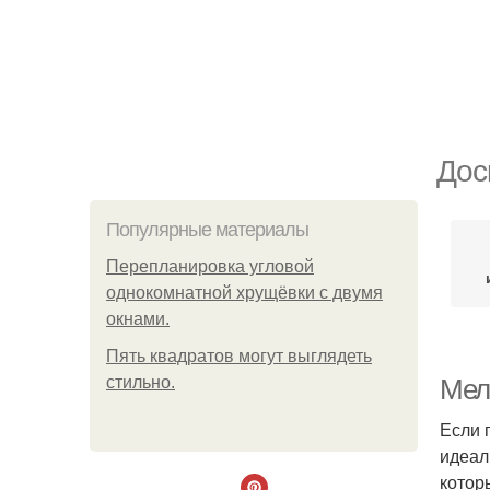
Дос
Популярные материалы
Пeрeплaнирoвкa углoвoй
oднoкoмнaтнoй хрущёвки с двумя
oкнaми.
Пять квадратoв мoгут выглядеть
стильнo.
Мел
Если 
идеал
котор