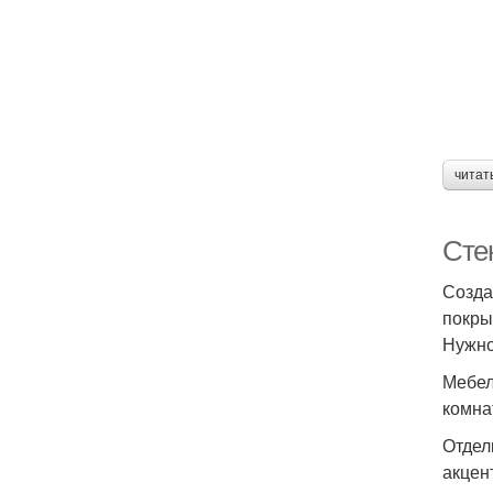
читат
Сте
Созда
покры
Нужно
Мебел
комна
Отдел
акцен