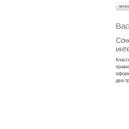
читат
Вас
Соч
инт
Класс
прави
оформ
два-т