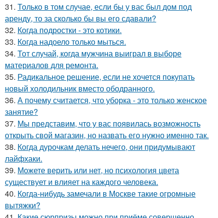
31.
Только в том случае, если бы у вас был дом под
аренду, то за сколько бы вы его сдавали?
32.
Когда подростки - это котики.
33.
Когда надоело только мыться.
34.
Тот случай, когда мужчина выиграл в выборе
материалов для ремонта.
35.
Радикальное решение, если не хочется покупать
новый холодильник вместо ободранного.
36.
А почему считается, что уборка - это только женское
занятие?
37.
Мы представим, что у вас появилась возможность
открыть свой магазин, но назвать его нужно именно так.
38.
Когда дурочкам делать нечего, они придумывают
лайфхаки.
39.
Можете верить или нет, но психология цвета
существует и влияет на каждого человека.
40.
Когда-нибудь замечали в Москве такие огромные
вытяжки?
41.
Какие сюрпризы можно при приёме совершенно