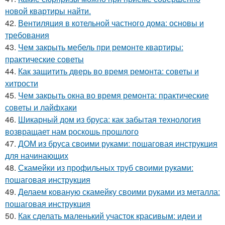
новой квартиры найти.
42.
Вентиляция в котельной частного дома: основы и
требования
43.
Чем закрыть мебель при ремонте квартиры:
практические советы
44.
Как защитить дверь во время ремонта: советы и
хитрости
45.
Чем закрыть окна во время ремонта: практические
советы и лайфхаки
46.
Шикарный дом из бруса: как забытая технология
возвращает нам роскошь прошлого
47.
ДОМ из бруса своими руками: пошаговая инструкция
для начинающих
48.
Скамейки из профильных труб своими руками:
пошаговая инструкция
49.
Делаем кованую скамейку своими руками из металла:
пошаговая инструкция
50.
Как сделать маленький участок красивым: идеи и