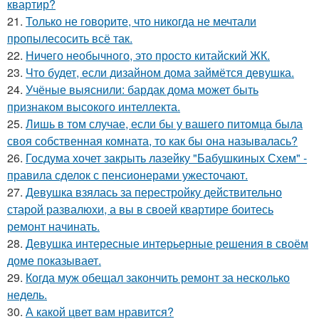
квартир?
21.
Только не говорите, что никогда не мечтали
пропылесосить всё так.
22.
Ничего необычного, это просто китайский ЖК.
23.
Что будет, если дизайном дома займётся девушка.
24.
Учёные выяснили: бардак дома может быть
признаком высокого интеллекта.
25.
Лишь в том случае, если бы у вашего питомца была
своя собственная комната, то как бы она называлась?
26.
Госдума хочет закрыть лазейку "Бабушкиных Схем" -
правила сделок с пенсионерами ужесточают.
27.
Девушка взялась за перестройку действительно
старой развалюхи, а вы в своей квартире боитесь
ремонт начинать.
28.
Девушка интересные интерьерные решения в своём
доме показывает.
29.
Когда муж обещал закончить ремонт за несколько
недель.
30.
А какой цвет вам нравится?