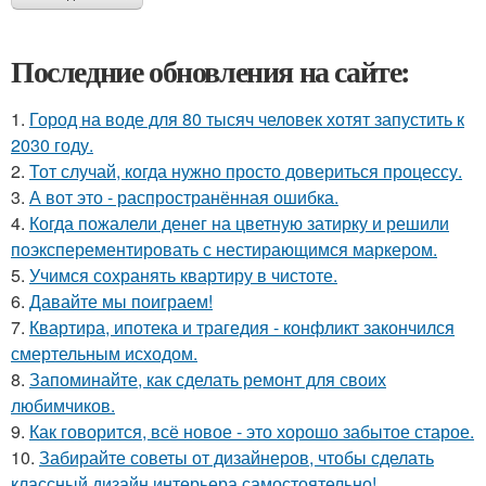
Последние обновления на сайте:
1.
Город на воде для 80 тысяч человек хотят запустить к
2030 году.
2.
Тот случай, когда нужно просто довериться процессу.
3.
А вот это - распространённая ошибка.
4.
Когда пожалели денег на цветную затирку и решили
поэксперементировать с нестирающимся маркером.
5.
Учимся сохранять квартиру в чистоте.
6.
Давайте мы поиграем!
7.
Квартира, ипотека и трагедия - конфликт закончился
смертельным исходом.
8.
Запоминайте, как сделать ремонт для своих
любимчиков.
9.
Как говорится, всё новое - это хорошо забытое старое.
10.
Забирайте советы от дизайнеров, чтобы сделать
классный дизайн интерьера самостоятельно!