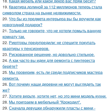
18.
Какая мебель или какой декор вас прям бесит?
19.
Квартира долиной за 112 миллионов теперь стала
символом страха на рынке недвижимости.
20.
Что бы из предмета интерьера вы бы вручили как
новогодний подарок?
21.
Только не говорите, что не хотели помыть ванную
комнату так.
22.
Риелторы предупредили: не спешите покупать
квартиры у пенсионеров.
23.
Рискованное решение, но довольно стильное.
24.
А как часто вы идеи для ремонта с пинтереста
берёте?
25.
Мы проверим, есть ли среди подписчиков мастера
ремонта.
26.
Вот почему наши деревни не могут выглядеть так
же?
27.
Хотите верьте, хотите нет, но это мини модель кухни.
28.
Мы поиграем в мебельный "Крокодил".
29.
Сначала девушки обнаружили пласты с мини -