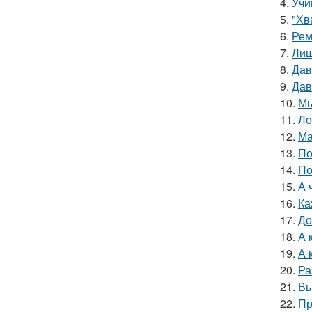
4.
Учи
5.
"Хв
6.
Рем
7.
Лиш
8.
Дав
9.
Дав
10.
Мы
11.
Ло
12.
Ма
13.
По
14.
По
15.
А 
16.
Ка
17.
До
18.
А 
19.
А 
20.
Ра
21.
Вы
22.
Пр