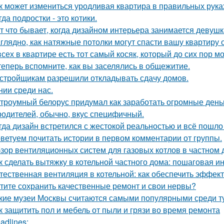
к может измениться уродливая квартира в правильных рука
гда подростки - это котики.
т что бывает, когда дизайном интерьера занимается девушк
глядно, как натяжные потолки могут спасти вашу квартиру о
всех в квартире есть тот самый косяк, который до сих пор мо
теперь вспомните, как вы заселялись в общежитие.
стройщикам разрешили откладывать сдачу домов.
нии среди нас.
троумный белорус придумал как заработать огромные деньг
родителей, обычно, вкус специфичный.
гда дизайн встретился с жестокой реальностью и всё пошло 
ветуем почитать истории в первом комментарии от группы.
зор вентиляционных систем для газовых котлов в частном
к сделать вытяжку в котельной частного дома: пошаговая и
тественная вентиляция в котельной: как обеспечить эффект
тите сохранить качественные ремонт и свои нервы?
кие музеи Москвы считаются самыми популярными среди т
к защитить пол и мебель от пыли и грязи во время ремонта
adlines: