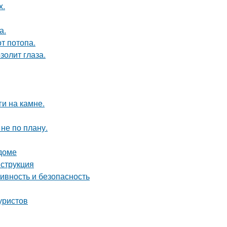
х.
а.
т потопа.
золит глаза.
и на камне.
не по плану.
 доме
нструкция
ивность и безопасность
уристов