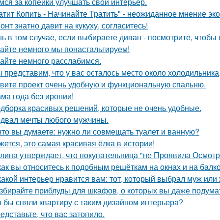
мся за копейки улучшать свой интерьер.
атит Копить - Начинайте Тратить" - неожиданное мнение эк
онт знатно давит на кукуху, согласитесь!
ь в том случае, если выбираете диван - посмотрите, чтобы 
айте немного мы понастальгируем!
айте немного расслабимся.
 представим, что у вас осталось место около холодильника
вите проект очень удобную и функциональную спальню.
ма года без иронии!
дборка красивых решений, которые не очень удобные.
двал мечты любого мужчины.
что вы думаете: нужно ли совмещать туалет и ванную?
жется, это самая красивая ёлка в истории!
лина утверждает, что покупательница "не Проявила Осмотри
как вы относитесь к подобным решёткам на окнах и на балк
какой интерьер нравится вам: тот, который выбрал муж или
збирайте приблуды для шкафов, о которых вы даже подумат
 бы сняли квартиру с таким дизайном интерьера?
едставьте, что вас затопило.