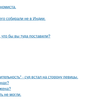
ономиста.
его собирали не в Индии.
, что бы вы туда поставили?
тельность" - суд встал на сторону певицы.
онах?
 жена?
ь не могли.