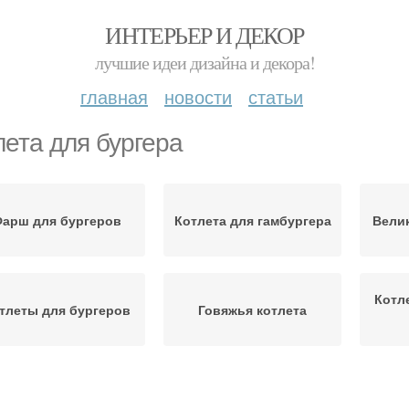
ИНТЕРЬЕР И ДЕКОР
лучшие идеи дизайна и декора!
главная
новости
статьи
лета для бургера
арш для бургеров
Котлета для гамбургера
Вели
Котл
тлеты для бургеров
Говяжья котлета
Идеальный бургер