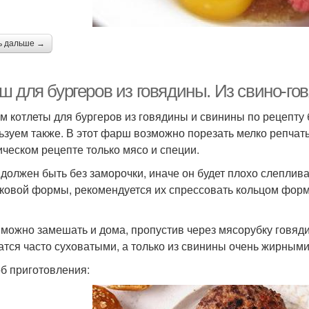
ь дальше →
ш для бургеров из говядины. Из свино-г
м котлеты для бургеров из говядины и свинины по рецепту 
ьзуем также. В этот фарш возможно порезать мелко репчат
ическом рецепте только мясо и специи.
должен быть без заморочки, иначе он будет плохо слеплива
ковой формы, рекомендуется их спрессовать кольцом формо
можно замешать и дома, пропустив через мясорубку говядин
атся часто суховатыми, а только из свинины очень жирными.
б приготовления: