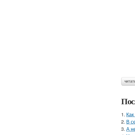
читат
Пос
1.
Как
2.
В с
3.
А н