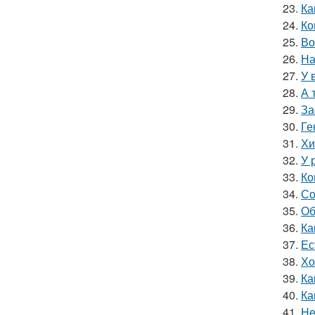
23.
Ка
24.
Ко
25.
Во
26.
На
27.
У 
28.
А 
29.
За
30.
Ге
31.
Хи
32.
У 
33.
Ко
34.
Со
35.
Об
36.
Ка
37.
Ес
38.
Хо
39.
Ка
40.
Ка
41.
He