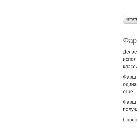
читат
Фар
Делае
испол
класс
Фарш 
одина
огне.
Фарш 
получ
Спосо