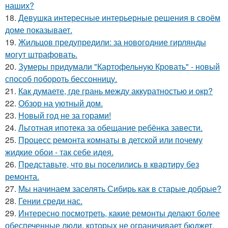
наших?
18.
Девушка интересные интерьерные решения в своём
доме показывает.
19.
Жильцов предупредили: за новогодние гирлянды
могут штрафовать.
20.
Зумеры придумали "Картофельную Кровать" - новый
способ побороть бессонницу.
21.
Как думаете, где грань между аккуратностью и окр?
22.
Обзор на уютный дом.
23.
Новый год не за горами!
24.
Льготная ипотека за обещание ребёнка завести.
25.
Процесс ремонта комнаты в детской или почему
жидкие обои - так себе идея.
26.
Представьте, что вы поселились в квартиру без
ремонта.
27.
Мы начинаем заселять Сибирь как в старые добрые?
28.
Гении среди нас.
29.
Интересно посмотреть, какие ремонты делают более
обеспеченные люди, которых не ограничивает бюджет.