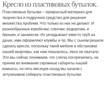
Кресло из пластиковых бутылок.
Пуфик из пластиковых
Мебели из пластиковых
бутылок
бутылок
Пластиковые бутылки – прекрасный материал для
творчества и подручное средство для решения
множества проблем. Что только из них ни делают. И
Мебель из пластиковых
разнообразные коробочки, совочки, ведерочки, и
Бутылки от андрея
бутылок
брошки, и занавески. Их укладывают вместо труб на
дачах, ими оформляют клумбы и пр. Мы с сыном решили
сделать кресло, поскольку такой мебели в обстановке
нашей квартиры, как нам показалось, явно не хватало.
Это мы сейчас понимаем, что слегка погорячились, не
приняв во внимание скромные габариты нашей
комнаты, но пять месяцев назад мы начали с
энтузиазмом собирать пластиковые бутылки.