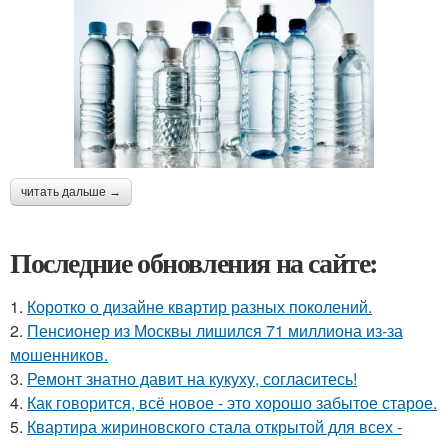
читать дальше →
Последние обновления на сайте:
1.
Коротко о дизайне квартир разных поколений.
2.
Пенсионер из Москвы лишился 71 миллиона из-за
мошенников.
3.
Ремонт знатно давит на кукуху, согласитесь!
4.
Как говорится, всё новое - это хорошо забытое старое.
5.
Квартира жириновского стала открытой для всех -