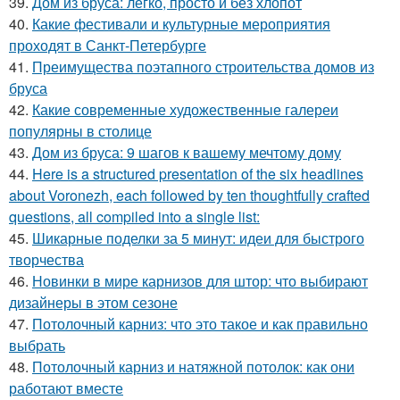
39.
Дом из бруса: легко, просто и без хлопот
40.
Какие фестивали и культурные мероприятия
проходят в Санкт-Петербурге
41.
Преимущества поэтапного строительства домов из
бруса
42.
Какие современные художественные галереи
популярны в столице
43.
Дом из бруса: 9 шагов к вашему мечтому дому
44.
Here is a structured presentation of the six headlines
about Voronezh, each followed by ten thoughtfully crafted
questions, all compiled into a single list:
45.
Шикарные поделки за 5 минут: идеи для быстрого
творчества
46.
Новинки в мире карнизов для штор: что выбирают
дизайнеры в этом сезоне
47.
Потолочный карниз: что это такое и как правильно
выбрать
48.
Потолочный карниз и натяжной потолок: как они
работают вместе