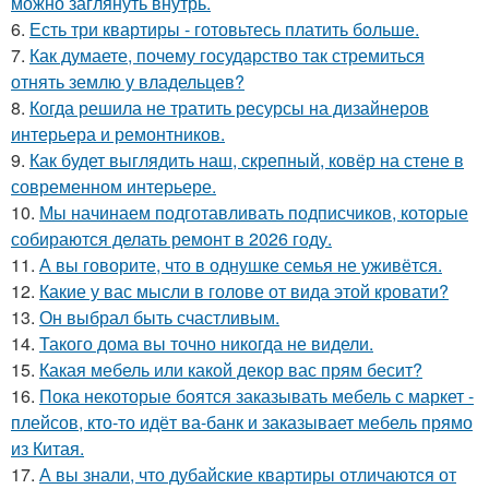
можно заглянуть внутрь.
6.
Есть три квартиры - готовьтесь платить больше.
7.
Как думаете, почему государство так стремиться
отнять землю у владельцев?
8.
Когда решила не тратить ресурсы на дизайнеров
интерьера и ремонтников.
9.
Как будет выглядить наш, скрепный, ковёр на стене в
современном интерьере.
10.
Мы начинаем подготавливать подписчиков, которые
собираются делать ремонт в 2026 году.
11.
А вы говорите, что в однушке семья не уживётся.
12.
Какие у вас мысли в голове от вида этой кровати?
13.
Он выбрал быть счастливым.
14.
Такого дома вы точно никогда не видели.
15.
Какая мебель или какой декор вас прям бесит?
16.
Пока некоторые боятся заказывать мебель с маркет -
плейсов, кто-то идёт ва-банк и заказывает мебель прямо
из Китая.
17.
А вы знали, что дубайские квартиры отличаются от