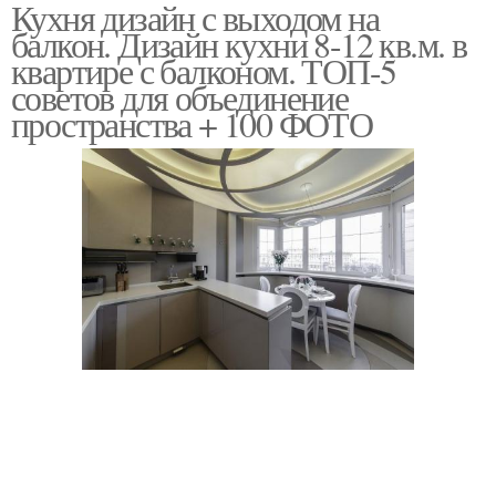
Кухня дизайн с выходом на
Кухня с дверью
Квадратная кухня
балкон. Дизайн кухни 8-12 кв.м. в
квартире с балконом. ТОП-5
советов для объединение
пространства + 100 ФОТО
Кухни с балконной
Кухня с балконом
дверью