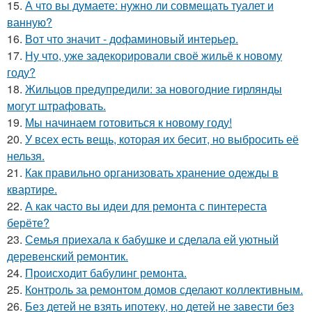
15.
А что вы думаете: нужно ли совмещать туалет и
ванную?
16.
Вот что значит - дофаминовый интерьер.
17.
Ну что, уже задекорировали своё жильё к новому
году?
18.
Жильцов предупредили: за новогодние гирлянды
могут штрафовать.
19.
Мы начинаем готовиться к новому году!
20.
У всех есть вещь, которая их бесит, но выбросить её
нельзя.
21.
Как правильно организовать хранение одежды в
квартире.
22.
А как часто вы идеи для ремонта с пинтереста
берёте?
23.
Семья приехала к бабушке и сделала ей уютный
деревенский ремонтик.
24.
Происходит бабулинг ремонта.
25.
Контроль за ремонтом домов сделают коллективным.
26.
Без детей не взять ипотеку, но детей не завести без