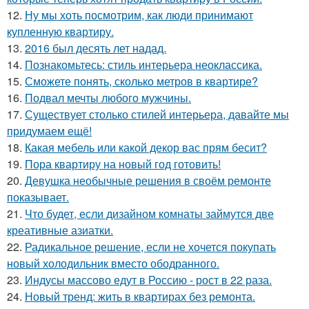
12.
Ну мы хоть посмотрим, как люди принимают
купленную квартиру.
13.
2016 был десять лет надад.
14.
Познакомьтесь: стиль интерьера неоклассика.
15.
Сможете понять, сколько метров в квартире?
16.
Подвал мечты любого мужчины.
17.
Существует столько стилей интерьера, давайте мы
придумаем ещё!
18.
Какая мебель или какой декор вас прям бесит?
19.
Пора квартиру на новый год готовить!
20.
Девушка необычные решения в своём ремонте
показывает.
21.
Что будет, если дизайном комнаты займутся две
креативные азиатки.
22.
Радикальное решение, если не хочется покупать
новый холодильник вместо ободранного.
23.
Индусы массово едут в Россию - рост в 22 раза.
24.
Новый тренд: жить в квартирах без ремонта.