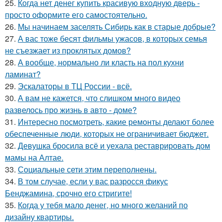
25.
Когда нет денег купить красивую входную дверь -
просто оформите его самостоятельно.
26.
Мы начинаем заселять Сибирь как в старые добрые?
27.
А вас тоже бесят фильмы ужасов, в которых семья
не съезжает из проклятых домов?
28.
А вообще, нормально ли класть на пол кухни
ламинат?
29.
Эскалаторы в ТЦ России - всё.
30.
А вам не кажется, что слишком много видео
развелось про жизнь в авто - доме?
31.
Интересно посмотреть, какие ремонты делают более
обеспеченные люди, которых не ограничивает бюджет.
32.
Девушка бросила всё и уехала реставрировать дом
мамы на Алтае.
33.
Социальные сети этим переполнены.
34.
В том случае, если у вас разросся фикус
Бенджамина, срочно его стригите!
35.
Когда у тебя мало денег, но много желаний по
дизайну квартиры.