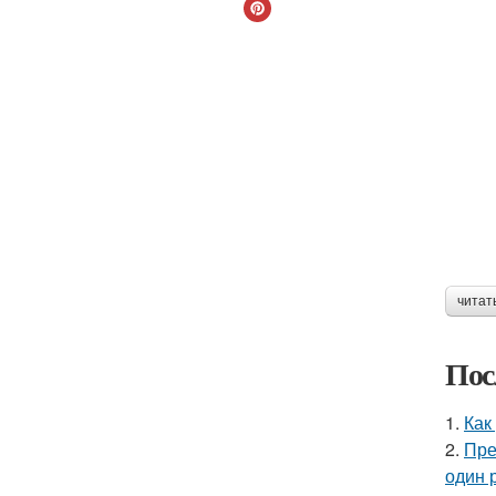
читат
Пос
1.
Как
2.
Пре
один р