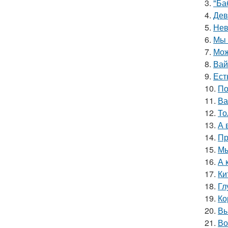
3.
"Ба
4.
Дев
5.
Нев
6.
Мы 
7.
Мож
8.
Вай
9.
Ест
10.
По
11.
Ва
12.
То
13.
А 
14.
Пр
15.
Мы
16.
А 
17.
Ки
18.
Гл
19.
Ко
20.
Вы
21.
Во