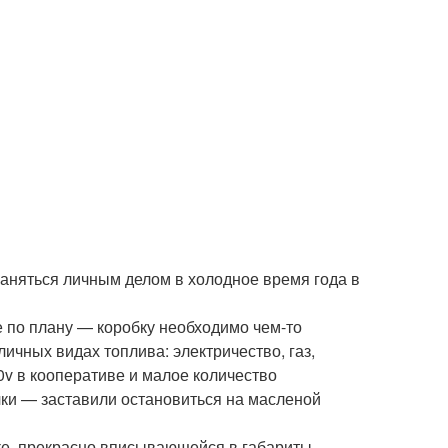
заняться личным делом в холодное время года в
 по плану — коробку необходимо чем-то
ичных видах топлива: электричество, газ,
0v в кооперативе и малое количество
чки — заставили остановиться на масленой
ке, прекрасно вписывающейся в габариты