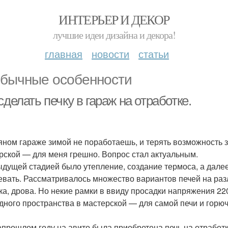
ИНТЕРЬЕР И ДЕКОР
лучшие идеи дизайна и декора!
главная
новости
статьи
бычные особенности
сделать печку в гараж на отработке.
яном гараже зимой не поработаешь, и терять возможность 
рской — для меня грешно. Вопрос стал актуальным.
дущей стадией было утепление, создание термоса, а далее
евать. Рассматривалось множество вариантов печей на разл
ка, дрова. Но некие рамки в ввиду просадки напряжения 22
дного пространства в мастерской — для самой печи и горю
апрошлом году на авито была приобретена печь на отработ