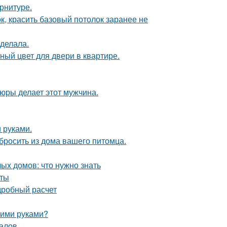
арнитуре.
к, красить базовый потолок заранее не
сделала.
ный цвет для двери в квартире.
тюры делает этот мужчина.
 руками.
ыбросить из дома вашего питомца.
ых домов: что нужно знать
оты
дробный расчет
оими руками?
налов