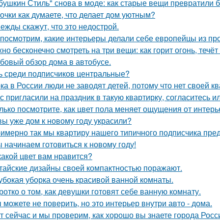
бушкин Стиль" снова в моде: как старые вещи превратили б
очки как думаете, что делает дом уютным?
ежды скажут, что это недострой.
посмотрим, какие интерьеры делали себе европейцы из пр
но бесконечно смотреть на три вещи: как горит огонь, течёт
бовый обзор дома в автобусе.
ь среди подписчиков центральные?
ка в России люди не заводят детей, потому что нет своей к
с пригласили на праздник в такую квартирку, согласитесь и
лько посмотрите, как цвет пола меняет ощущения от интерь
вы уже дом к новому году украсили?
имерно так мы квартиру нашего типичного подписчика пре
 начинаем готовиться к новому году!
какой цвет вам нравится?
тайские дизайны своей компактностью поражают.
убокая уборка очень красивой ванной комнаты.
ротко о том, как девушки готовят себе ванную комнату.
 можете не поверить, но это интерьер внутри авто - дома.
т сейчас и мы проверим, как хорошо вы знаете города Росс