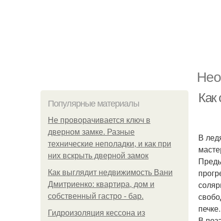
Нео
Как 
Популярные материалы
Не проворачивается ключ в
дверном замке. Разные
В лед
технические неполадки, и как при
масте
них вскрыть дверной замок
Преды
прогр
Как выглядит недвижимость Вани
соляр
Дмитриенко: квартира, дом и
свобо
собственный гастро - бар.
печке.
Гидроизоляция кессона из
В поз