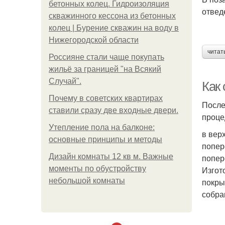
бетонных колец. Гидроизоляция
отвед
скважинного кессона из бетонных
колец | Бурение скважин на воду в
Нижегородской области
читат
Россияне стали чаще покупать
жильё за границей "на Всякий
Случай".
Как 
Почему в советских квартирах
После
ставили сразу две входные двери.
проце
Утепление пола на балконе:
в вер
основные принципы и методы
попер
Дизайн комнаты 12 кв м. Важные
попер
моменты по обустройству
Изгот
небольшой комнаты
покры
собра