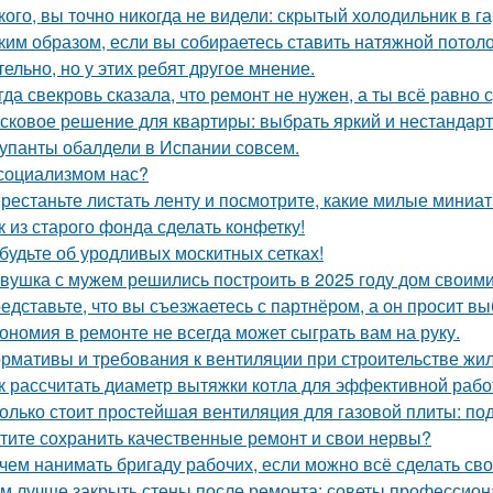
кого, вы точно никогда не видели: скрытый холодильник в г
ким образом, если вы собираетесь ставить натяжной потоло
тельно, но у этих ребят другое мнение.
гда свекровь сказала, что ремонт не нужен, а ты всё равно 
сковое решение для квартиры: выбрать яркий и нестандарт
упанты обалдели в Испании совсем.
социализмом нас?
рестаньте листать ленту и посмотрите, какие милые миниа
к из старого фонда сделать конфетку!
будьте об уродливых москитных сетках!
вушка с мужем решились построить в 2025 году дом своими
едставьте, что вы съезжаетесь с партнёром, а он просит в
ономия в ремонте не всегда может сыграть вам на руку.
рмативы и требования к вентиляции при строительстве жил
к рассчитать диаметр вытяжки котла для эффективной раб
олько стоит простейшая вентиляция для газовой плиты: по
тите сохранить качественные ремонт и свои нервы?
чем нанимать бригаду рабочих, если можно всё сделать св
м лучше закрыть стены после ремонта: советы профессио