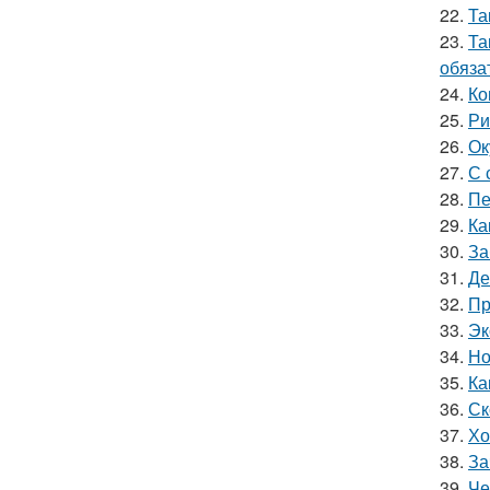
22.
Та
23.
Та
обяза
24.
Ко
25.
Ри
26.
Ок
27.
С 
28.
Пе
29.
Ка
30.
За
31.
Де
32.
Пр
33.
Эк
34.
Но
35.
Ка
36.
Ск
37.
Хо
38.
За
39.
Че