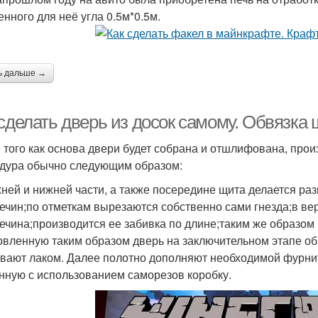
енного для неё угла 0.5м*0.5м.
ь дальше →
сделать дверь из досок самому. Обвязка
 того как основа двери будет собрана и отшлифована, прои
дура обычно следующим образом:
хней и нижней части, а также посередине щита делается ра
ечин;по отметкам вырезаются собственно сами гнезда;в вер
ечина;производится ее забивка по длине;таким же образом
овленную таким образом дверь на заключительном этапе о
вают лаком. Далее полотно дополняют необходимой фурни
нную с использованием саморезов коробку.