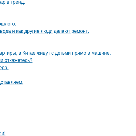
ар в тренд.
ошлого.
 вода и как другие люди делают ремонт.
вартиры, в Китае живут с детьми прямо в машине.
ли откажетесь?
ера.
дставляем.
ии!