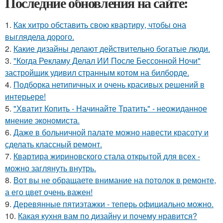
Последние обновления на сайте:
1.
Как хитро обставить свою квартиру, чтобы она
выглядела дорого.
2.
Какие дизайны делают действительно богатые люди.
3.
"Когда Рекламу Делал ИИ После Бессонной Ночи"
застройщик удивил странным котом на билборде.
4.
Подборка нетипичных и очень красивых решений в
интерьере!
5.
"Хватит Копить - Начинайте Тратить" - неожиданное
мнение экономиста.
6.
Даже в больничной палате можно навести красоту и
сделать классный ремонт.
7.
Квартира жириновского стала открытой для всех -
можно заглянуть внутрь.
8.
Вот вы не обращаете внимание на потолок в ремонте,
а его цвет очень важен!
9.
Деревянные пятиэтажки - теперь официально можно.
10.
Какая кухня вам по дизайну и почему нравится?