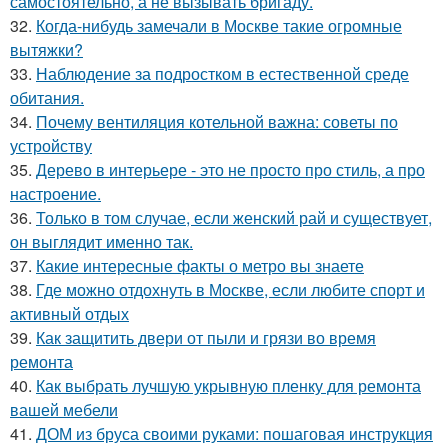
самостоятельно, а не вызывать бригаду.
32.
Когда-нибудь замечали в Москве такие огромные
вытяжки?
33.
Наблюдение за подростком в естественной среде
обитания.
34.
Почему вентиляция котельной важна: советы по
устройству
35.
Дерево в интерьере - это не просто про стиль, а про
настроение.
36.
Только в том случае, если женский рай и существует,
он выглядит именно так.
37.
Какие интересные факты о метро вы знаете
38.
Где можно отдохнуть в Москве, если любите спорт и
активный отдых
39.
Как защитить двери от пыли и грязи во время
ремонта
40.
Как выбрать лучшую укрывную пленку для ремонта
вашей мебели
41.
ДОМ из бруса своими руками: пошаговая инструкция