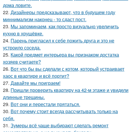
дома ловите.
22.
Дизайнеры предсказывают, что в будущем году
миннимализм наконец - то сдаст пост.
23.
Мы запоминаем, как просто визуально увеличить
кухню в хрущёвке.
24.
Парень пригласил к себе пожить друга и это не
устроило соседа.
25.
Какой предмет интерьера вы признаком достатка
хозяев считаете?
26.
Вот что бы вы сделали с котом, который устраивает
хаос в квартире и всё портит?
27.
Давайте мы поиграем!
28.
Пришли проверить квартиру на 42-м этаже и увидели
длинные трещины.
29.
Вот они и перестали прятаться.
30.
Вот почему стоит всегда рассчитывать только на
себя.
31.
Зумеры всё чаще выбирают сделать ремонт