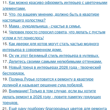
11.
Как можно красиво оформить интерьер с цветочными
элементами.
12.
Что, по вашему мнению, должно быть в квартире
настоящего холостяка?
13.
Мама - рукодельница - счастье в семье.
14.
Человек просто спросил совета, что делать с пустым
углом и тут понеслось!
15.
Как дверки для котов могут стать частью модного
интерьера в современном доме.
16.
Ох уж этот безумный стиль интерьера в нулевых.
17.
Делитесь своими самыми нелюбимыми оттенками.
18.
Новый тренд в интерьерах 2026 года - творческий
беспорядок.
19.
Полина Лурье готовится к ремонту в квартире
долиной и называет решение суда победой.
20.
Внимание! Только в том случае, если вы хотите
делать ремонт в 2026 году - ловите памятку грядущих
трендов.
21.
Ещё одну подборку благородных цветов для ремонта