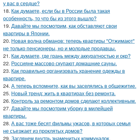
у вас в сердце?
18.
Как думаете, если бы в России была такая
особенность, то что бы из этого вышло?
19.
Давайте мы посмотрим, как обставляют свои
квартиры в Японии.
20.
Новая волна обманов: теперь квартиры "Отжимают"
не только пенсионеры, но и молодые продавцы.
21.
Как думаете, где грань между аккуратностью и окр?
22.
Россияне массово скупают домашние сауны.
23.
Как правильно организовать хранение одежды в
квартире.
24.
А теперь вспомните, как вы заселялись в общежитие.
25.
Новый тренд: жить в квартирах без ремонта.
26.
Контроль за ремонтом домов сделают коллективным.
27.
Давайте мы посмотрим уборку в милейшей
квартиры.
28.
А вас тоже бесят фильмы ужасов, в которых семья
не съезжает из проклятых домов?
29.
Заглянем внутрь знаменитых коммуналок.