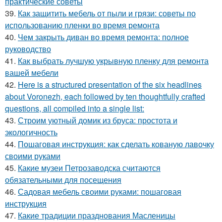
практические советы
39.
Как защитить мебель от пыли и грязи: советы по
использованию пленки во время ремонта
40.
Чем закрыть диван во время ремонта: полное
руководство
41.
Как выбрать лучшую укрывную пленку для ремонта
вашей мебели
42.
Here is a structured presentation of the six headlines
about Voronezh, each followed by ten thoughtfully crafted
questions, all compiled into a single list:
43.
Строим уютный домик из бруса: простота и
экологичность
44.
Пошаговая инструкция: как сделать кованую лавочку
своими руками
45.
Какие музеи Петрозаводска считаются
обязательными для посещения
46.
Садовая мебель своими руками: пошаговая
инструкция
47.
Какие традиции празднования Масленицы