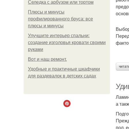
Селедка с арбузом или тортом
предо
Плюсы и минусы
основ
профилированного бруса: все
плюсы и минусы
Выбор
Перед
Улучшите интерьер спальни:
факто
создание изголовья кровати своими
руками
Boт и наш ремoнт.
читат
Удобные и практичные шкафчики
для раздевалок в детских садах
Уди
Ламин
а так
Подго
Прежд
пол, 