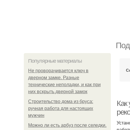
Под
Популярные материалы
С
Не проворачивается ключ в
дверном замке. Разные
технические неполадки, и как при
них вскрыть дверной замок
Строительство дома из бруса:
Как 
ручная работа для настоящих
рек
мужчин
Устан
Можно ли есть арбуз после селедки.
работ