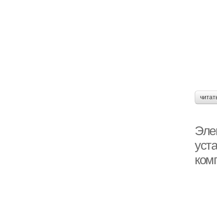
читат
Эле
уст
ком