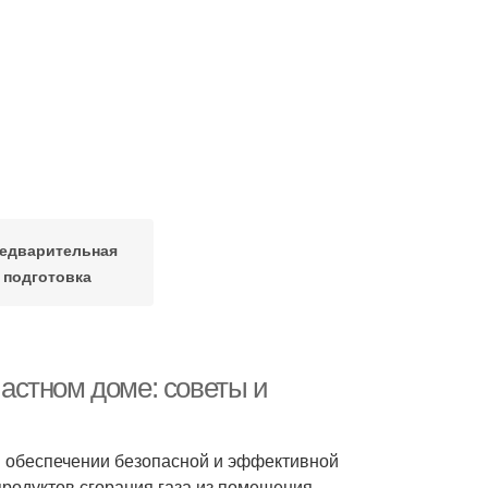
едварительная
подготовка
частном доме: советы и
в обеспечении безопасной и эффективной
родуктов сгорания газа из помещения,