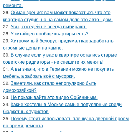
ремонта.
26.
Обман зрения: вам может показаться, что это
квартира студия, но на самом деле это авто - дом.
27.
Увы, соседей не всегда выбирают.
28.
У китайцев вообще квартиры есть?
29.
Хитроумный белорус придумал как заработать
огромные деньги на камне.
30.
В случае если у вас в квартире остались старые
советские радиаторы - не спешите их менять!
31.
А вы знали, что в Германии можно не покупать
мебель, а забрать всё с мусорки.
32.
Заметили, как стало непопулярно быть
домохозяйкой?
33.
Не показывайте это видео Собяниным.
34.
Какие хостелы в Москве самые популярные среди
бюджетных туристов
35.
Почему стоит использовать пленку на дверной проем
во время ремонта