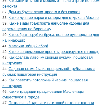
36.
Как защитить пол и мебель от пыли и грязи во время
ремонта
37.
Дом из бруса: легко, просто и без хлопот
38.
Какие лучшие парки и скверы для отдыха в Москве
39.
Какие виды транспорта наиболее удобны для
перемещения по Воронежу
40.
Как собрать сруб из бруса: полное руководство для
начинающих
41.
Мамочки, общий сбор!
42.
Какие современные проекты реализуются в городе
43.
Как сделать лавочку своими руками: пошаговая
инструкция
44.
Садовая скамейка из профильной трубы своими
руками: пошаговая инструкция
45.
Как повесить потолочный карниз: пошаговая
инструкция
46.
Какие традиции празднования Масленицы
существуют в городе
47.
Потолочный карниз и натяжной потолок: как они