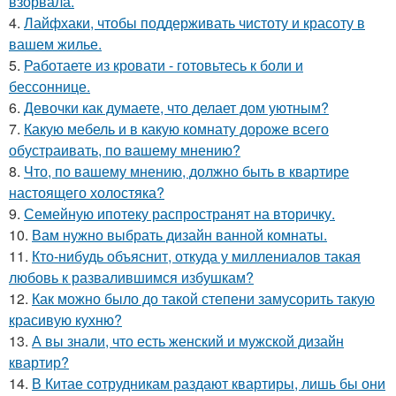
взорвала.
4.
Лайфхаки, чтобы поддерживать чистоту и красоту в
вашем жилье.
5.
Работаете из кровати - готовьтесь к боли и
бессоннице.
6.
Девочки как думаете, что делает дом уютным?
7.
Какую мебель и в какую комнату дороже всего
обустраивать, по вашему мнению?
8.
Что, по вашему мнению, должно быть в квартире
настоящего холостяка?
9.
Семейную ипотеку распространят на вторичку.
10.
Вам нужно выбрать дизайн ванной комнаты.
11.
Кто-нибудь объяснит, откуда у миллениалов такая
любовь к развалившимся избушкам?
12.
Как можно было до такой степени замусорить такую
красивую кухню?
13.
А вы знали, что есть женский и мужской дизайн
квартир?
14.
В Китае сотрудникам раздают квартиры, лишь бы они