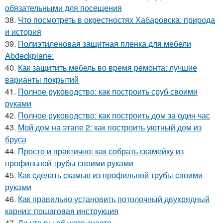
обязательными для посещения
38.
Что посмотреть в окрестностях Хабаровска: природа
и история
39.
Полиэтиленовая защитная пленка для мебели
Abdeckplane:
40.
Как защитить мебель во время ремонта: лучшие
варианты покрытий
41.
Полное руководство: как построить сруб своими
руками
42.
Полное руководство: как построить дом за один час
43.
Мой дом на этапе 2: как построить уютный дом из
бруса
44.
Просто и практично: как собрать скамейку из
профильной трубы своими руками
45.
Как сделать скамью из профильной трубы своими
руками
46.
Как правильно установить потолочный двухрядный
карниз: пошаговая инструкция
47.
Да что вы об уюте знаете.