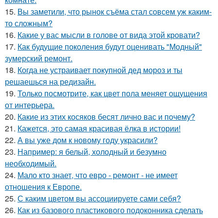
15.
Вы заметили, что рынок съёма стал совсем уж каким-
то сложным?
16.
Какие у вас мысли в голове от вида этой кровати?
17.
Как будущие поколения будут оценивать "Модный"
зумерский ремонт.
18.
Когда не устраивает покупной дед мороз и ты
решаешься на редизайн.
19.
Только посмотрите, как цвет пола меняет ощущения
от интерьера.
20.
Какие из этих косяков бесят лично вас и почему?
21.
Кажется, это самая красивая ёлка в истории!
22.
А вы уже дом к новому году украсили?
23.
Например: я белый, холодный и безумно
необходимый.
24.
Мало кто знает, что евро - ремонт - не имеет
отношения к Европе.
25.
С каким цветом вы ассоциируете сами себя?
26.
Как из базового пластикового подоконника сделать