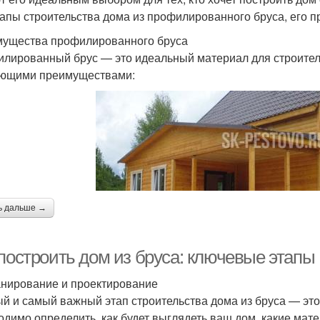
тапы строительства дома из профилированного бруса, его 
ущества профилированного бруса
лированный брус — это идеальный материал для строитель
ющими преимуществами:
ь дальше →
 построить дом из бруса: ключевые этапы
анирование и проектирование
й и самый важный этап строительства дома из бруса — это
одимо определить, как будет выглядеть ваш дом, какие мате