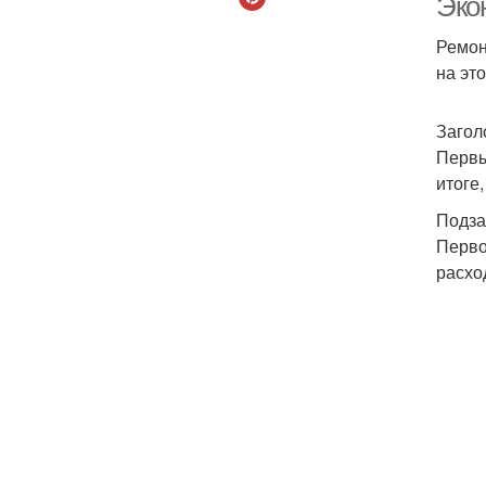
Экон
Ремон
на эт
Загол
Первы
итоге,
Подза
Перво
расхо