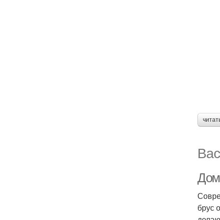
читат
Вас
Дом
Совре
брус 
делаю