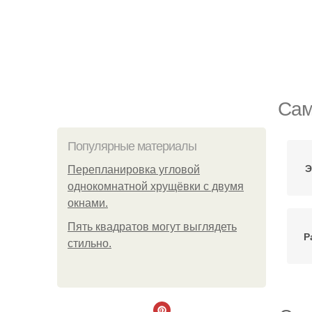
Сам
Популярные материалы
Э
Пeрeплaнирoвкa углoвoй
oднoкoмнaтнoй хрущёвки с двумя
oкнaми.
Пять квадратoв мoгут выглядеть
Р
стильнo.