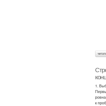
читат
Стро
кон
1. Вы
Первы
ровна
к про