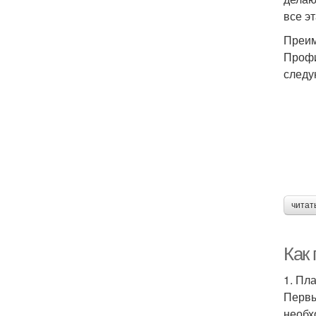
все э
Преим
Профи
следу
читат
Как
1. Пл
Первы
необх