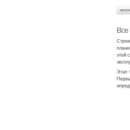
читат
Все
Строи
плани
этой 
экспл
Этап 
Первы
опред