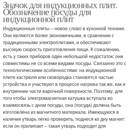
Значок для индукционных плит.
Материал для
Индукционный значок
Обозначение посуды для
индукционной посуды
индукционной плит
Индукционные плиты – новое слово в кухонной технике.
Посуда для
Они являются более экономичными, в сравнении с
Индукционная плита
индукционной плиты
традиционными электроплитами, и обеспечивают
высокую скорость приготовления пищи. К сожалению,
есть у таких приборов один небольшой недостаток: они
совместимы не со всеми видами посуды. Связанно это с
Сковорода для разных
Блины на индукционной
технологическими особенностями: на индукционной
задач
электроплите
плите кастрюля или сковородка становятся частью
устройства и участвуют в процессе нагрева так же, как и
внутренние части варочной поверхности. Поэтому, для
Утятницы для новой
того чтобы электромагнитная катушка вступала во
Индукционная посуда
плиты
взаимосвязь с дном посуды, она (посуда) должна быть
изготовлена из магнитного материала. Имеющуюся в
наличии утварь легко проверить, поднеся ко дну магнит:
если он прилипает – такая утварь подходит для