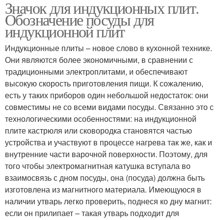
Значок для индукционных плит.
Материал для
Индукционный значок
Обозначение посуды для
индукционной посуды
индукционной плит
Индукционные плиты – новое слово в кухонной технике.
Посуда для
Они являются более экономичными, в сравнении с
Индукционная плита
индукционной плиты
традиционными электроплитами, и обеспечивают
высокую скорость приготовления пищи. К сожалению,
есть у таких приборов один небольшой недостаток: они
совместимы не со всеми видами посуды. Связанно это с
Блины на индукционной
Утятницы для новой
технологическими особенностями: на индукционной
электроплите
плиты
плите кастрюля или сковородка становятся частью
устройства и участвуют в процессе нагрева так же, как и
внутренние части варочной поверхности. Поэтому, для
того чтобы электромагнитная катушка вступала во
Индукционная посуда
взаимосвязь с дном посуды, она (посуда) должна быть
изготовлена из магнитного материала. Имеющуюся в
наличии утварь легко проверить, поднеся ко дну магнит:
если он прилипает – такая утварь подходит для