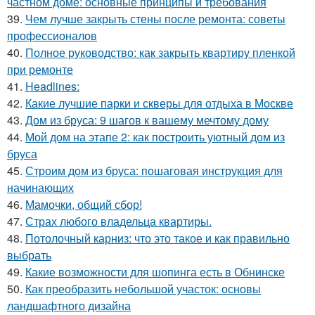
частном доме: основные принципы и требования
39.
Чем лучше закрыть стены после ремонта: советы
профессионалов
40.
Полное руководство: как закрыть квартиру пленкой
при ремонте
41.
Headlines:
42.
Какие лучшие парки и скверы для отдыха в Москве
43.
Дом из бруса: 9 шагов к вашему мечтому дому
44.
Мой дом на этапе 2: как построить уютный дом из
бруса
45.
Строим дом из бруса: пошаговая инструкция для
начинающих
46.
Мамочки, общий сбор!
47.
Страх любого владельца квартиры.
48.
Потолочный карниз: что это такое и как правильно
выбрать
49.
Какие возможности для шопинга есть в Обнинске
50.
Как преобразить небольшой участок: основы
ландшафтного дизайна