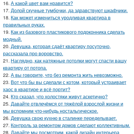
16.
А какой цвет вам нравится?
17.
Долой скучные тумбочки, да здравствуют шкафчики.
18.
Как может измениться уродливая квартира в
правильных руках.
19.
Как из базового пластикового подоконника сделать
модный.
20.
Девушка, которая сдаёт квартиру посуточно,
рассказала про воровство.
21.
Наглядно, как натяжные потолки могут спасти вашу
квартиру от потопа.
22.
А вы говорите, что без ремонта жить невозможно.
23.
Вот что бы вы сделали с котом, который устраивает
хаос в квартире и всё портит?
24.
Кто сказал, что холостяки живут аскетично?
25.
Давайте отвлечёмся от тяжёлой взрослой жизни и
мы вспомним что-нибудь ностальгическое.
26.
Девушка свою кухню в сталинке переделывает.
27.
Контроль за ремонтом домов сделают коллективным.
28.
Давайте мы посмотрим, какой дизайн интерьера