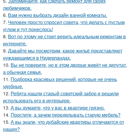
5.
Запоминайте, как сделать ремонт для своих
любимчиков.
6.
Вам нужно выбрать дизайн ванной комнаты.
7.
Человек просто спросил совета, что делать с пустым
углом и тут понеслось!
8.
Вот по этому не стоит верить идеальным ремонтам в
интернете.
9.
Давайте мы посмотрим, какое жильё представляют
нуждающимся в Нидерландах.
10.
Вы не поверите, но в этом дворце живёт не депутат,
а обычная семья.
11.
Подборка красивых решений, которые не очень
удобные.
12.
Ребята нашли старый советский забор и решили
использовать его в интерьере.
13.
А вы думаете, что у вас в квартире грязно.
14.
Простите, а зачем переделывать старую мебель?
15.
А вы знали, что дубайские квартиры отличаются от
наших?