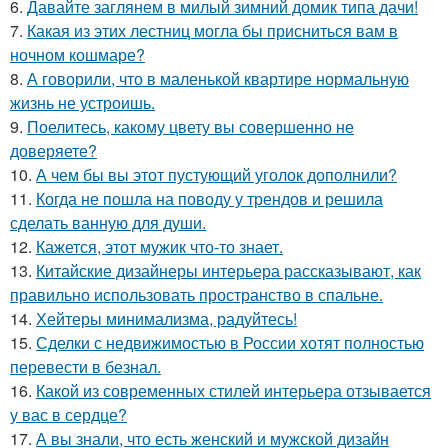
6.
Давайте заглянем в милый зимний домик типа дачи!
7.
Какая из этих лестниц могла бы присниться вам в
ночном кошмаре?
8.
А говорили, что в маленькой квартире нормальную
жизнь не устроишь.
9.
Поелитесь, какому цвету вы совершенно не
доверяете?
10.
А чем бы вы этот пустующий уголок дополнили?
11.
Когда не пошла на поводу у трендов и решила
сделать ванную для души.
12.
Кажется, этот мужик что-то знает.
13.
Китайские дизайнеры интерьера рассказывают, как
правильно использовать пространство в спальне.
14.
Хейтеры минимализма, радуйтесь!
15.
Сделки с недвижимостью в России хотят полностью
перевести в безнал.
16.
Какой из современных стилей интерьера отзывается
у вас в сердце?
17.
А вы знали, что есть женский и мужской дизайн