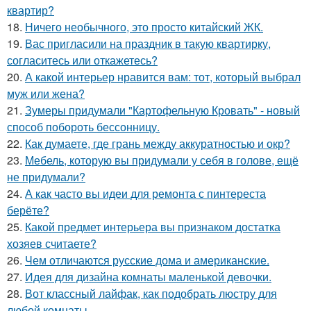
квартир?
18.
Ничего необычного, это просто китайский ЖК.
19.
Вас пригласили на праздник в такую квартирку,
согласитесь или откажетесь?
20.
А какой интерьер нравится вам: тот, который выбрал
муж или жена?
21.
Зумеры придумали "Картофельную Кровать" - новый
способ побороть бессонницу.
22.
Как думаете, где грань между аккуратностью и окр?
23.
Мебель, которую вы придумали у себя в голове, ещё
не придумали?
24.
А как часто вы идеи для ремонта с пинтереста
берёте?
25.
Какой предмет интерьера вы признаком достатка
хозяев считаете?
26.
Чем отличаются русские дома и американские.
27.
Идея для дизайна комнаты маленькой девочки.
28.
Вот классный лайфак, как подобрать люстру для
любой комнаты.