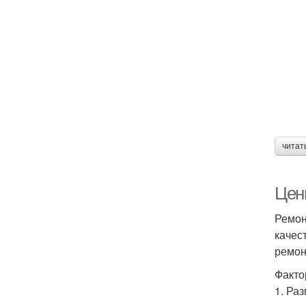
читат
Цены
Ремон
качес
ремон
Факто
1. Ра