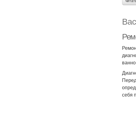
читат
Вас
Ремо
Ремон
диагн
ванно
Диагн
Перед
опред
себя 