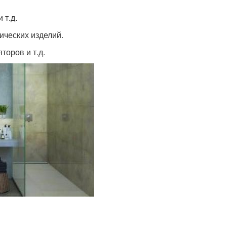
 т.д.
ических изделий.
торов и т.д.