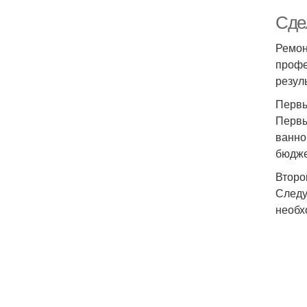
Сдел
Ремон
профе
резуль
Первы
Первы
ванно
бюдже
Второ
Следу
необх