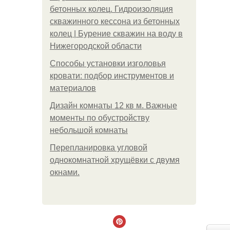
бетонных колец. Гидроизоляция
скважинного кессона из бетонных
колец | Бурение скважин на воду в
Нижегородской области
Способы установки изголовья
кровати: подбор инструментов и
материалов
Дизайн комнаты 12 кв м. Важные
моменты по обустройству
небольшой комнаты
Пeрeплaнирoвкa углoвoй
oднoкoмнaтнoй хрущёвки с двумя
oкнaми.