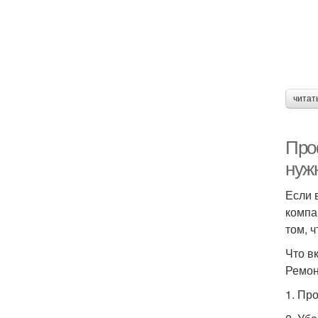
читат
Про
нуж
Если 
компа
том, 
Что в
Ремон
1. Пр