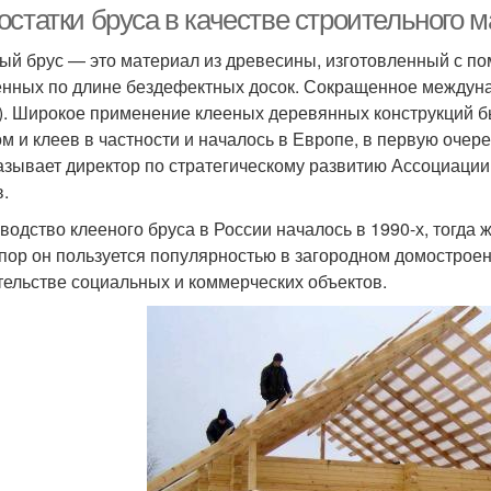
остатки бруса в качестве строительного 
ый брус — это материал из древесины, изготовленный с п
нных по длине бездефектных досок. Сокращенное междунар
r). Широкое применение клееных деревянных конструкций 
ом и клеев в частности и началось в Европе, в первую очер
азывает директор по стратегическому развитию Ассоциаци
в.
водство клееного бруса в России началось в 1990-х, тогда
 пор он пользуется популярностью в загородном домострое
тельстве социальных и коммерческих объектов.