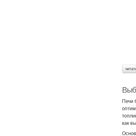
читат
Выб
Печи 
оптим
топли
как в
Основ