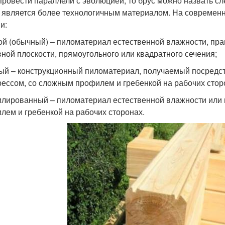
провести параллели с эволюцией, то брус можно назвать с
н является более технологичным материалом. На современ
и:
ой (обычный) – пиломатериал естественной влажности, пр
вной плоскости, прямоугольного или квадратного сечения;
ый – конструкционный пиломатериал, получаемый посредс
рессом, со сложным профилем и гребенкой на рабочих стор
лированный – пиломатериал естественной влажности или 
лем и гребенкой на рабочих сторонах.