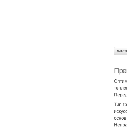
читат
Пре
Оптим
тепло
Перед
Тип г
искус
основ
Непра