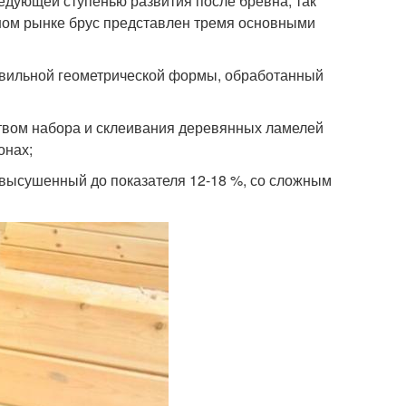
ледующей ступенью развития после бревна, так
ном рынке брус представлен тремя основными
авильной геометрической формы, обработанный
твом набора и склеивания деревянных ламелей
онах;
высушенный до показателя 12-18 %, со сложным