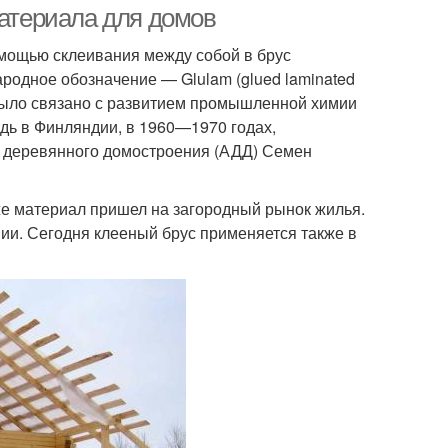
материала для домов
омощью склеивания между собой в брус
одное обозначение — Glulam (glued laminated
было связано с развитием промышленной химии
едь в Финляндии, в 1960—1970 годах,
и деревянного домостроения (АДД) Семен
 же материал пришел на загородный рынок жилья.
нии. Сегодня клееный брус применяется также в