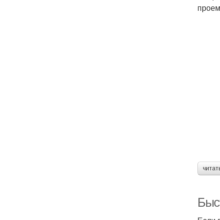
проем
читат
Быс