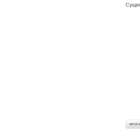
Сущес
читат