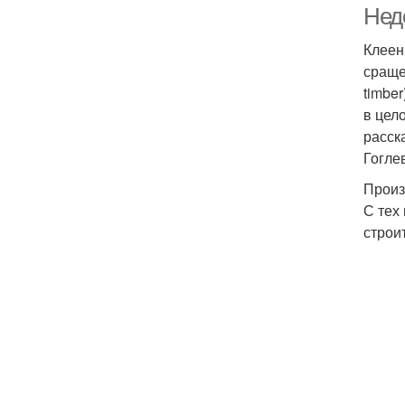
Нед
Клеен
сраще
timbe
в цел
расск
Гогле
Произ
С тех
строи