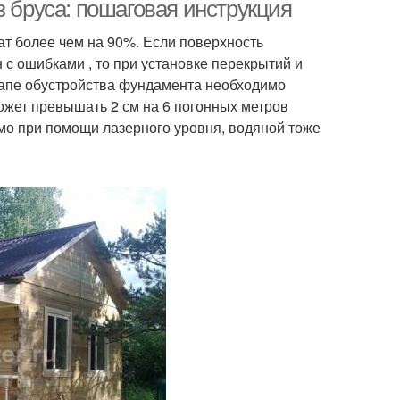
изготовления
з бруса: пошаговая инструкция
ат более чем на 90%. Если поверхность
с ошибками , то при установке перекрытий и
тапе обустройства фундамента необходимо
ожет превышать 2 см на 6 погонных метров
мо при помощи лазерного уровня, водяной тоже