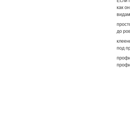
Если 
как о
видам
прост
до ро
клеен
под п
профи
профи