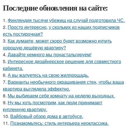
Последние обновления на сайте:
1.
Финляндия тысячи убежищ на случай подготовила ЧС.
2.
Просто интересно, у скольких из наших подписчиков
есть постирочная?
3.
Как думаете, может скоро будет возможно купить
хорошую дешёвую квартиру?
4.
Давайте немного мы понастальгируем!
5.
Интересное дизайнерское решение для совместного
кабинета.
6.
А вы жалуетесь на свою жилпрощадь.
7.
Варианты необычного окрашивания стен, чтобы ваша
квартира выглядела эффектно.
8.
Мы выбираем себе комнату на неделю выходных.
9.
Ну мы хоть посмотрим, как люди принимают
купленную квартиру.
10.
Вайбовый обзор дома в автобусе.
11.
Познакомьтесь: стиль интерьера неоклассика.