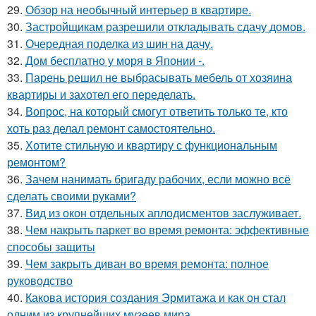
29.
Обзор на необычный интерьер в квартире.
30.
Застройщикам разрешили откладывать сдачу домов.
31.
Очередная поделка из шин на дачу.
32.
Дом бесплатно у моря в Японии -.
33.
Парень решил не выбрасывать мебель от хозяина
квартиры и захотел его переделать.
34.
Вопрос, на который смогут ответить только те, кто
хоть раз делал ремонт самостоятельно.
35.
Хотите стильную и квартиру с функциональным
ремонтом?
36.
Зачем нанимать бригаду рабочих, если можно всё
сделать своими руками?
37.
Вид из окон отдельных аплодисментов заслуживает.
38.
Чем накрыть паркет во время ремонта: эффективные
способы защиты
39.
Чем закрыть диван во время ремонта: полное
руководство
40.
Какова история создания Эрмитажа и как он стал
одним из крупнейших музеев мира