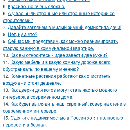
5.
Красиво, но очень сложно.
6.
А у вас были странные или страшные истории со
строителями?
7.
Давайте заглянем в милый зимний домик типа дачи!
8.
Нет, ну а что?
9.
Сейчас мы представим, как можно реанимировать
старую ванную в коммунальной квартире.
10.
Как вы относитесь к идее завести две кухни?
11.
Какую мебель и в какую комнату дороже всего
обустраивать, по вашему мнению?
12.
Комнатные растения работают как очиститель
воздуха - и стоят дешевле.
13.
Как дверки для котов могут стать частью модного
интерьера в современном доме.
14.
Как будет выглядить наш, скрепный, ковёр на стене в
современном интерьере.
15.
Сделки с недвижимостью в России хотят полностью
перевести в безнал.