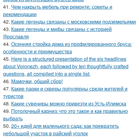
41.
Чем накрыть мебель при ремонте: советы и
рекомендации
42.
Какие легенды связаны с московскими подземельями
43.
Какие легенды и мифы связаны с историей
Ярославля
44.
Осенняя стройка дома из профилированного бруса:
особенности и преимущества
45.
Here is a structured presentation of the six headlines
about Voronezh, each followed by ten thoughtfully crafted
questions, all compiled into a single list:
46.
Мамочки, общий сбор!
47.
Какие парки и скверы популярны среди жителей и
туристов
48.
Какие сувениры можно привезти из Усть-Илимска
49.
Потолочный карниз: что это такое и как правильно
выбрать
50.
20+ идей для маленького сада: как превратить
небольшой участок в райский уголок