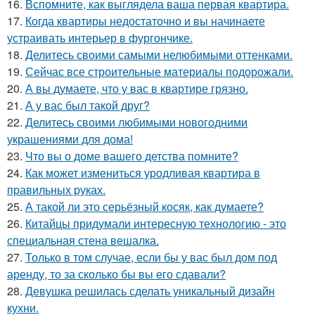
16.
Вспомните, как выглядела ваша первая квартира.
17.
Когда квартиры недостаточно и вы начинаете
устраивать интерьер в фургончике.
18.
Делитесь своими самыми нелюбимыми оттенками.
19.
Сейчас все строительные материалы подорожали.
20.
А вы думаете, что у вас в квартире грязно.
21.
А у вас был такой друг?
22.
Делитесь своими любимыми новогодними
украшениями для дома!
23.
Что вы о доме вашего детства помните?
24.
Как может измениться уродливая квартира в
правильных руках.
25.
А такой ли это серьёзный косяк, как думаете?
26.
Китайцы придумали интересную технологию - это
специальная стена вешалка.
27.
Только в том случае, если бы у вас был дом под
аренду, то за сколько бы вы его сдавали?
28.
Девушка решилась сделать уникальный дизайн
кухни.