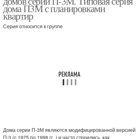
домов серии П-3М. Типовая серия
дома П3М с планировками
квартир
Квартиры в панельном
Серия отноcится к группе
Квартиры в домах
доме
Двухкомнатная
Двухкомнатные
квартира
квартиры
2-комнатная квартира
Дома серии П-3М являются модифицированной версией
П-3 (c 1975 по 1998 гг .) и часто строились, как