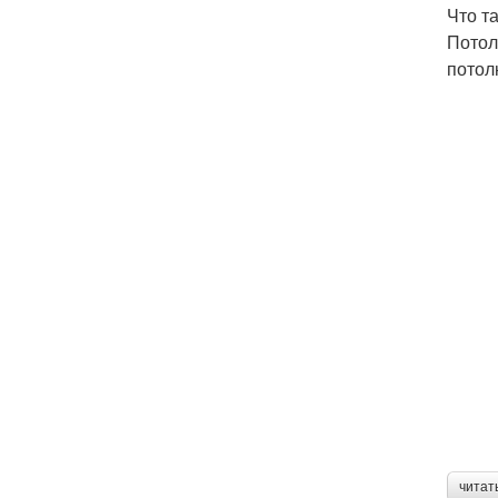
Что т
Потол
потол
читат