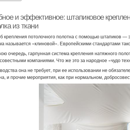
бное и эффективное: штапиковое креплен
лка из ткани
б крепления потолочного полотна с помощью штапиков — э
ма называется «клиновой». Европейскими стандартами тако
свою очередь, гарпунная система крепления натяжного поло
совестными компаниями. Что же это за народное «чудо те
водства она не требует, при ее использовании не обязателе
на, и прочие мероприятия, как при нормальном, добросовес