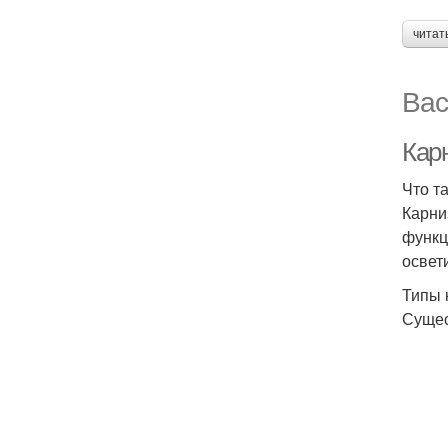
читат
Вас
Кар
Что т
Карни
функц
освет
Типы 
Сущес