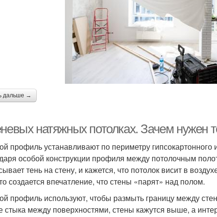
ь дальше →
еневых натяжных потолках. Зачем нужен 
ой профиль устанавливают по периметру гипсокартонного ил
даря особой конструкции профиля между потолочным полот
сывает тень на стену, и кажется, что потолок висит в возду
 то создается впечатление, что стены «парят» над полом.
ой профиль используют, чтобы размыть границу между стено
е стыка между поверхностями, стены кажутся выше, а инте