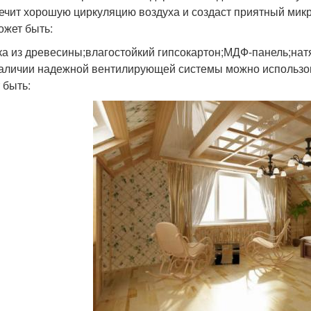
ечит хорошую циркуляцию воздуха и создаст приятный мик
ожет быть:
ка из древесины;влагостойкий гипсокартон;МДФ-панель;натя
аличии надежной вентилирующей системы можно использов
 быть: