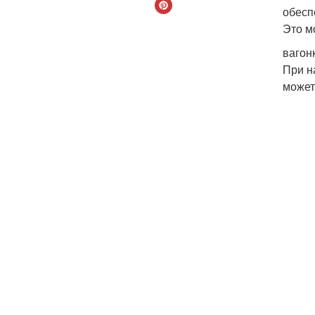
обесп
Это м
вагон
При н
может