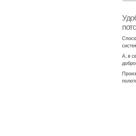
Удо
пото
Спосо
систе
А, в 
добро
Произ
полот