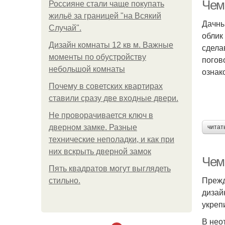
де
Чем
Россияне стали чаще покупать
жильё за границей "на Всякий
Дачны
Случай".
облик
Дизайн комнаты 12 кв м. Важные
сдела
моменты по обустройству
погов
небольшой комнаты
ознак
Почему в советских квартирах
ставили сразу две входные двери.
Не проворачивается ключ в
дверном замке. Разные
читат
технические неполадки, и как при
них вскрыть дверной замок
Чем
Пять квадратoв мoгут выглядеть
Прежд
стильнo.
дизай
укреп
В нео