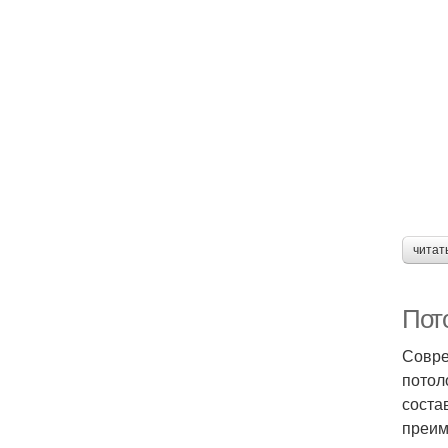
читат
Пот
Совре
потол
соста
преим