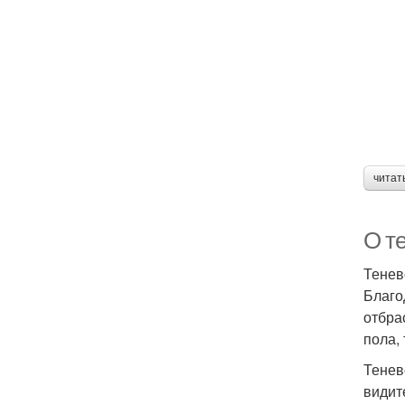
читат
О т
Тенев
Благо
отбра
пола,
Тенев
видит