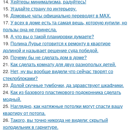
14.
Хейтеры минимализма, радуйтесь!
15.
Угадайте страну по интерьеру.
16.
Домовые чаты официально переводят в MAX.
17.
У всех в доме есть та самая вещь, которую купили, но
пользы она не принесла.
18.
А что вы о такой планировки думаете?
19.
Полина Лурье готовится к ремонту в квартире
долиной и называет решение суда победой.
20.
Почему бы не сделать дом в доме?
21.
Как сделать комнату для двух разнополых детей.
22.
Нет, ну вы вообще видели что сейчас творят со
стеклоблоками?
23.
Долой скучные тумбочки, да здравствуют шкафчики.
24.
Как из базового пластикового подоконника сделать
модный.
25.
Наглядно, как натяжные потолки могут спасти вашу
квартиру от потопа.
26.
Такого, вы точно никогда не видели: скрытый
холодильник в гарнитуре.