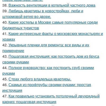
38.
Важность вентиляции в котельной частного дома
39.
Любишь квартиры в новостройках, люби и
штормовой ветер во дворе.
40.
Какие хостелы в Москве самые популярные среди
бюджетных туристов
41.
Какие интересные факты о московских монастырях и
храмах
42.
Укрывные пленки для ремонта: все виды и их
применение
43.
Пошаговая инструкция: как построить дом из бруса
своими руками
44.
Полное руководство: как построить сруб своими
руками
45.
Страх любого владельца квартиры.
46.
Скамья из профтрубы своими руками: простая
инструкция
47.
Как правильно установить потолочный двухрядный
карниз: пошаговая инструкция