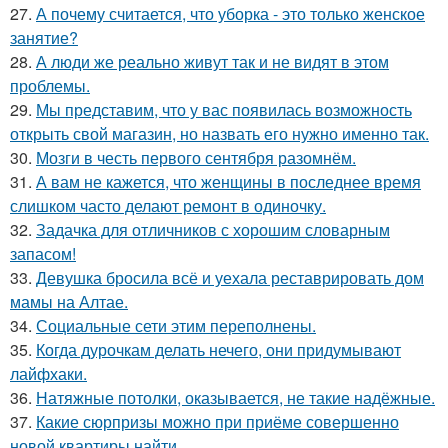
27.
А почему считается, что уборка - это только женское
занятие?
28.
А люди же реально живут так и не видят в этом
проблемы.
29.
Мы представим, что у вас появилась возможность
открыть свой магазин, но назвать его нужно именно так.
30.
Мозги в честь первого сентября разомнём.
31.
А вам не кажется, что женщины в последнее время
слишком часто делают ремонт в одиночку.
32.
Задачка для отличников с хорошим словарным
запасом!
33.
Девушка бросила всё и уехала реставрировать дом
мамы на Алтае.
34.
Социальные сети этим переполнены.
35.
Когда дурочкам делать нечего, они придумывают
лайфхаки.
36.
Натяжные потолки, оказывается, не такие надёжные.
37.
Какие сюрпризы можно при приёме совершенно
новой квартиры найти.